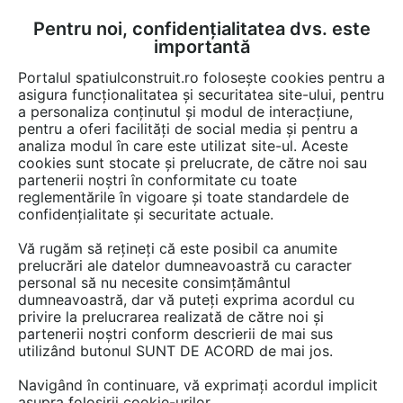
Pentru noi, confidențialitatea dvs. este
FĂ-ȚI CONT
LOGIN
importantă
CUM SE FACE
Portalul spatiulconstruit.ro folosește cookies pentru a
asigura funcționalitatea și securitatea site-ului, pentru
a personaliza conținutul și modul de interacțiune,
pentru a oferi facilități de social media și pentru a
analiza modul în care este utilizat site-ul. Aceste
Game de produse
EȘTI AICI:
cookies sunt stocate și prelucrate, de către noi sau
partenerii noștri în conformitate cu toate
reglementările în vigoare și toate standardele de
confidențialitate și securitate actuale.
Vă rugăm să rețineți că este posibil ca anumite
prelucrări ale datelor dumneavoastră cu caracter
personal să nu necesite consimțământul
dumneavoastră, dar vă puteți exprima acordul cu
privire la prelucrarea realizată de către noi și
partenerii noștri conform descrierii de mai sus
utilizând butonul SUNT DE ACORD de mai jos.
Navigând în continuare, vă exprimați acordul implicit
asupra folosirii cookie-urilor.