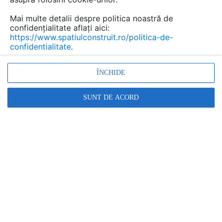
Mai multe detalii despre politica noastră de
confidențialitate aflați aici:
Gratare metalice presate, pline,
https://www.spatiulconstruit.ro/politica-de-
confidentialitate
.
electroforjate din otel inoxidabil
si tabla profilata MEA
ÎNCHIDE
Marca:
PRODUS FURNIZAT DE:
SUNT DE ACORD
MEA Metal Applications ROMANIA
Vezi profil furnizor
Cere ofertă
Contactează
Informațiile din această pagină nu mai sunt
actualizate.