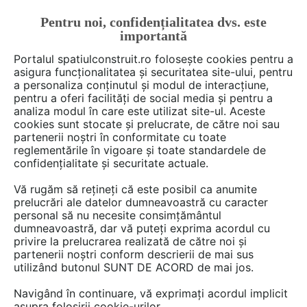
Pentru noi, confidențialitatea dvs. este
FĂ-ȚI CONT
LOGIN
importantă
CUM SE FACE
Portalul spatiulconstruit.ro folosește cookies pentru a
asigura funcționalitatea și securitatea site-ului, pentru
a personaliza conținutul și modul de interacțiune,
pentru a oferi facilități de social media și pentru a
analiza modul în care este utilizat site-ul. Aceste
Deschide filtre
cookies sunt stocate și prelucrate, de către noi sau
partenerii noștri în conformitate cu toate
reglementările în vigoare și toate standardele de
2 game
cu 2 produse în categoria
confidențialitate și securitate actuale.
Vopsele, tencuieli, acoperiri
Vă rugăm să rețineți că este posibil ca anumite
decorative
prelucrări ale datelor dumneavoastră cu caracter
personal să nu necesite consimțământul
dumneavoastră, dar vă puteți exprima acordul cu
privire la prelucrarea realizată de către noi și
partenerii noștri conform descrierii de mai sus
utilizând butonul SUNT DE ACORD de mai jos.
Navigând în continuare, vă exprimați acordul implicit
asupra folosirii cookie-urilor.