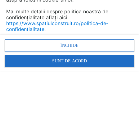
Mai multe detalii despre politica noastră de
confidențialitate aflați aici:
https://www.spatiulconstruit.ro/politica-de-
confidentialitate
.
ÎNCHIDE
SUNT DE ACORD
Vopsea pentru protectie antiacida pentru suprafete din beton, otel
MAPEI
MAPEI
În această gamă:
2 documentații
1 produs