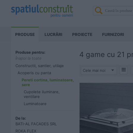
PRODUSE
LUCRĂRI
PROIECTE
FURNIZORI
Produse pentru:
4 game
cu 21 p
Înapoi la toate
Constructii, santier, utilaje
Cele mai noi
Acoperis cu panta
Pereti cortina, luminatoare,
sere
Cupolete iluminare,
ventilare
Luminatoare
De la:
BATI-AL FACADES SRL
ROKA FLEX