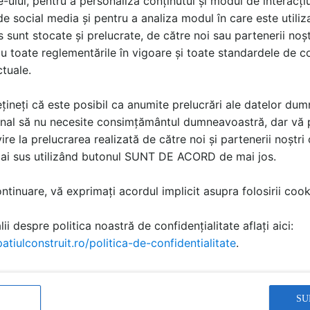
e-ului, pentru a personaliza conținutul și modul de interacți
i de social media și pentru a analiza modul în care este utiliza
sunt stocate și prelucrate, de către noi sau partenerii noșt
u toate reglementările în vigoare și toate standardele de co
ctuale.
ă produsele și serviciile pe SpatiulConstruit.ro!
țineți că este posibil ca anumite prelucrări ale datelor du
nal să nu necesite consimțământul dumneavoastră, dar vă 
ire la prelucrarea realizată de către noi și partenerii noștr
mai sus utilizând butonul SUNT DE ACORD de mai jos.
tinuare, vă exprimați acordul implicit asupra folosirii cooki
ii despre politica noastră de confidențialitate aflați aici:
atiulconstruit.ro/politica-de-confidentialitate
.
IonutMares125
a scris
la data 17 Aug 2024, 13:18
SU