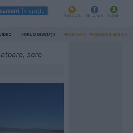
FĂ-ȚI CONT
FB LOGIN
LOGIN
VIDEO
FORUM DISCUŢII
PROMOVAȚI PRODUSE & SERVICII
natoare, sere