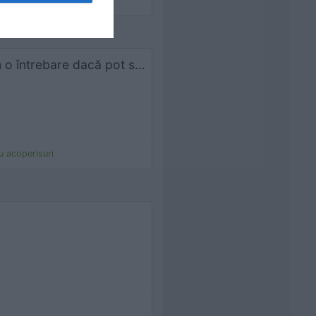
rtea 1
Bună ziua, mă numesc Ștefan și sunt din Craiova am o întrebare dacă pot să montez 2 folii una peste alta
ru acoperisuri