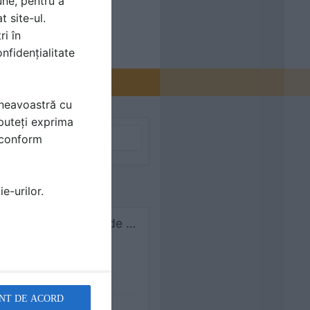
une, pentru a
t site-ul.
ri în
nfidențialitate
mneavoastră cu
puteți exprima
i conform
e-urilor.
Bilka. Buna ziua Am și eu o întrebare.O firma mi a înlocuit țigla cu tabla de pe acoperis.Nu au dat decit țigla jos raminind șipcile vechi peste care au bătut altele noi,peste care au pus o folie de
NT DE ACORD