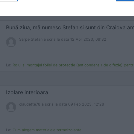
La:
Cele mai frecvente greşeli făcute de montatorii de acoperişuri – pa
Sarpe Stefan
a scris
la data 12 Apr 2023, 08:32
La:
Rolul si montajul foliei de protectie (anticondens / de difuzie) pent
Izolare interioara
claudette78
a scris
la data 09 Feb 2023, 12:28
La:
Cum alegem materialele termoizolante