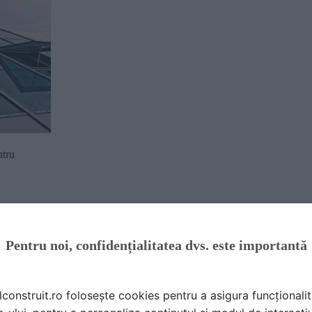
info
ntru
Pentru noi, confidențialitatea dvs. este importantă
umentații
duse
lconstruit.ro folosește cookies pentru a asigura funcționalit