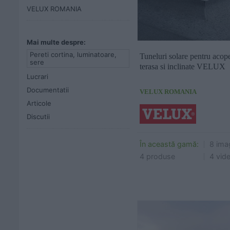
VELUX ROMANIA
Cere ofertă
Cere 
Mai multe despre:
Pereti cortina, luminatoare,
Tuneluri solare pentru acope
sere
terasa si inclinate VELUX
Lucrari
Documentatii
VELUX ROMANIA
Articole
Discutii
În această gamă:
8 imag
4 produse
4 vid