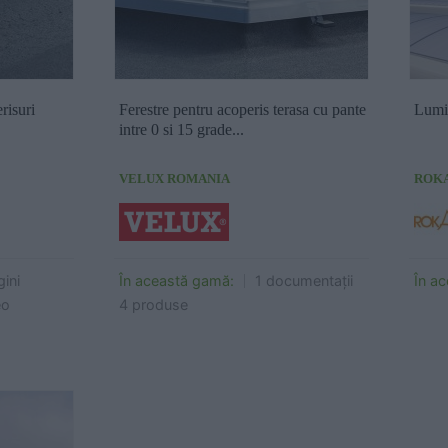
info
Cere ofertă
Cere info
risuri
Ferestre pentru acoperis terasa cu pante
Lumi
intre 0 si 15 grade...
VELUX ROMANIA
ROKA
ini
În această gamă:
1 documentații
În a
eo
4 produse