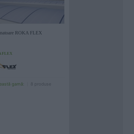
Cere ofertă
Cere info
natoare ROKA FLEX
 FLEX
ceastă gamă:
8 produse