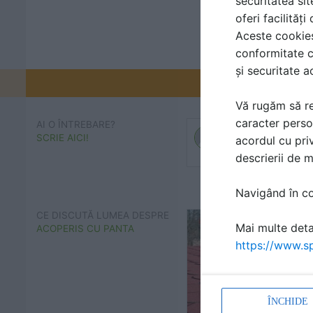
securitatea sit
oferi facilităț
Aceste cookies 
conformitate c
și securitate a
Promovați-v
Vă rugăm să re
caracter perso
AI O ÎNTREBARE?
SCRIE AICI!
acordul cu priv
descrierii de 
Navigând în con
CE DISCUTĂ LUMEA DESPRE
Mai multe detal
ACOPERIS CU PANTA
https://www.sp
ÎNCHIDE