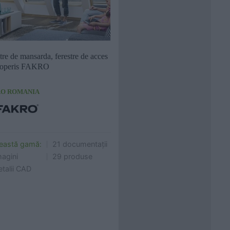
Cere ofertă
Cere info
tre de mansarda, ferestre de acces
coperis FAKRO
RO ROMANIA
ceastă gamă:
21 documentații
magini
29 produse
talii CAD