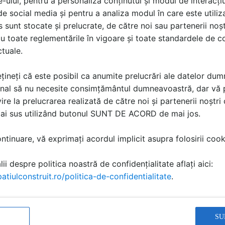
e-ului, pentru a personaliza conținutul și modul de interacți
i de social media și pentru a analiza modul în care este utiliza
sunt stocate și prelucrate, de către noi sau partenerii noșt
u toate reglementările în vigoare și toate standardele de co
ctuale.
ă produsele și serviciile pe SpatiulConstruit.ro!
țineți că este posibil ca anumite prelucrări ale datelor du
nal să nu necesite consimțământul dumneavoastră, dar vă 
ire la prelucrarea realizată de către noi și partenerii noștr
mai sus utilizând butonul SUNT DE ACORD de mai jos.
tinuare, vă exprimați acordul implicit asupra folosirii cooki
ii despre politica noastră de confidențialitate aflați aici:
atiulconstruit.ro/politica-de-confidentialitate
.
IonutMares125
a scris
la data 17 Aug 2024, 13:18
SU