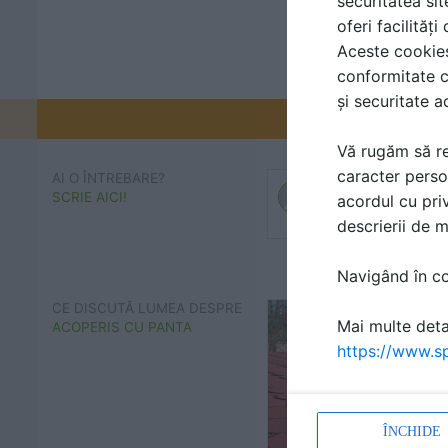
securitatea sit
oferi facilităț
Aceste cookies 
conformitate c
și securitate a
Promovați-v
Vă rugăm să re
caracter perso
AI O ÎNTREBARE?
SCRIE AICI!
acordul cu priv
descrierii de 
Navigând în con
CE DISCUTĂ LUMEA DESPRE
Mai multe detal
ACOPERIS CU PANTA
https://www.sp
ÎNCHIDE