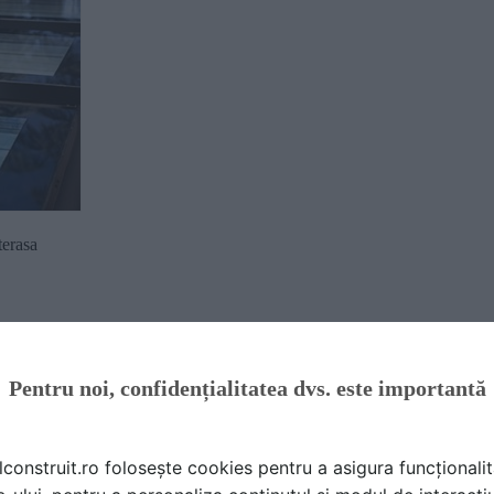
info
terasa
Pentru noi, confidențialitatea dvs. este importantă
umentații
oduse
lconstruit.ro folosește cookies pentru a asigura funcționalit