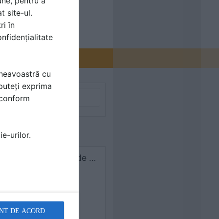
une, pentru a
t site-ul.
ri în
nfidențialitate
mneavoastră cu
puteți exprima
i conform
e-urilor.
Bilka. Buna ziua Am și eu o întrebare.O firma mi a înlocuit țigla cu tabla de pe acoperis.Nu au dat decit țigla jos raminind șipcile vechi peste care au bătut altele noi,peste care au pus o folie de
NT DE ACORD