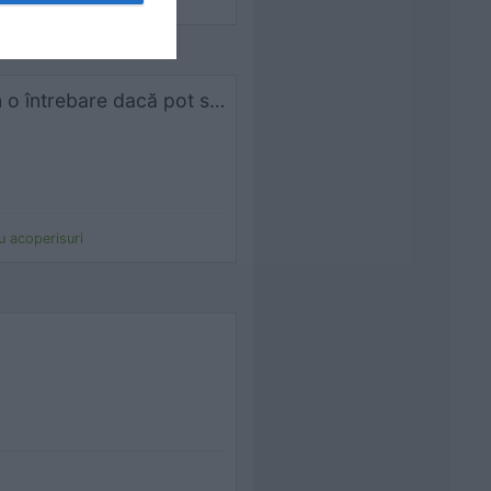
rtea 1
Bună ziua, mă numesc Ștefan și sunt din Craiova am o întrebare dacă pot să montez 2 folii una peste alta
ru acoperisuri