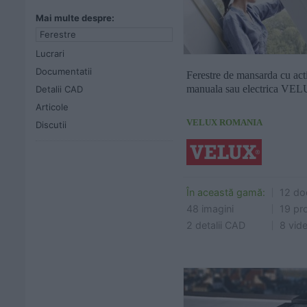
Mai multe despre:
Cere ofertă
Cere 
Ferestre
Lucrari
Documentatii
Ferestre de mansarda cu act
manuala sau electrica VELU
Detalii CAD
Articole
VELUX ROMANIA
Discutii
În această gamă:
12 do
48 imagini
19 pr
2 detalii CAD
8 vid