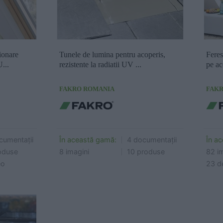
info
Cere ofertă
Cere info
ionare
Tunele de lumina pentru acoperis,
Feres
...
rezistente la radiatii UV ...
pe a
FAKRO ROMANIA
FAK
cumentații
În această gamă:
4 documentații
În a
oduse
8 imagini
10 produse
82 i
eo
23 de