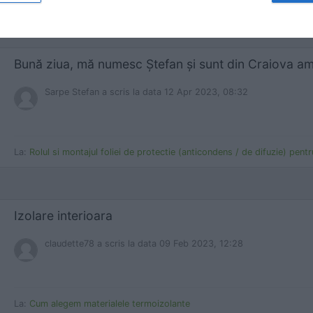
La:
Cele mai frecvente greşeli făcute de montatorii de acoperişuri – pa
Sarpe Stefan
a scris
la data 12 Apr 2023, 08:32
La:
Rolul si montajul foliei de protectie (anticondens / de difuzie) pent
Izolare interioara
claudette78
a scris
la data 09 Feb 2023, 12:28
La:
Cum alegem materialele termoizolante