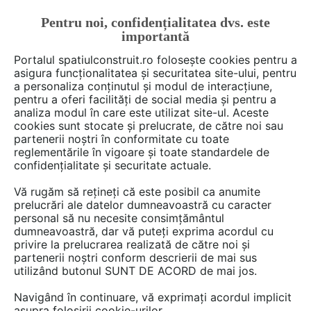
Pentru noi, confidențialitatea dvs. este
FĂ-ȚI CONT
LOGIN
importantă
CUM SE FACE
Portalul spatiulconstruit.ro folosește cookies pentru a
asigura funcționalitatea și securitatea site-ului, pentru
a personaliza conținutul și modul de interacțiune,
pentru a oferi facilități de social media și pentru a
analiza modul în care este utilizat site-ul. Aceste
Deschide filtre
cookies sunt stocate și prelucrate, de către noi sau
partenerii noștri în conformitate cu toate
reglementările în vigoare și toate standardele de
8 Fise tehnice din categoria
Finisaje
confidențialitate și securitate actuale.
si amenajari interioare
de la
All Audio
Vă rugăm să rețineți că este posibil ca anumite
- Bose in Romania
prelucrări ale datelor dumneavoastră cu caracter
personal să nu necesite consimțământul
dumneavoastră, dar vă puteți exprima acordul cu
privire la prelucrarea realizată de către noi și
partenerii noștri conform descrierii de mai sus
utilizând butonul SUNT DE ACORD de mai jos.
Navigând în continuare, vă exprimați acordul implicit
asupra folosirii cookie-urilor.