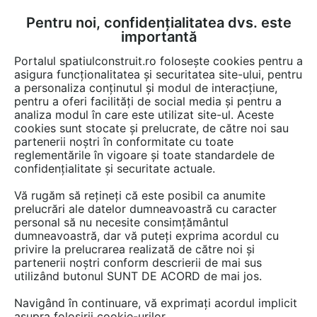
Pentru noi, confidențialitatea dvs. este
FĂ-ȚI CONT
LOGIN
importantă
CUM SE FACE
Portalul spatiulconstruit.ro folosește cookies pentru a
asigura funcționalitatea și securitatea site-ului, pentru
a personaliza conținutul și modul de interacțiune,
pentru a oferi facilități de social media și pentru a
analiza modul în care este utilizat site-ul. Aceste
Documentații
Fise tehnice
Terase, foisoare, pergole
Electronice, 
EȘTI AICI:
cookies sunt stocate și prelucrate, de către noi sau
partenerii noștri în conformitate cu toate
Subwooferul Sub2 BOSE L1 Pro32 +
reglementările în vigoare și toate standardele de
Sub2
confidențialitate și securitate actuale.
Vă rugăm să rețineți că este posibil ca anumite
Limba: Engleza
prelucrări ale datelor dumneavoastră cu caracter
personal să nu necesite consimțământul
23 afisari
dumneavoastră, dar vă puteți exprima acordul cu
privire la prelucrarea realizată de către noi și
partenerii noștri conform descrierii de mai sus
Salvează pdf
Tip documentatie: Fisa tehnica
utilizând butonul SUNT DE ACORD de mai jos.
Navigând în continuare, vă exprimați acordul implicit
asupra folosirii cookie-urilor.