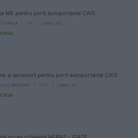
ita ME pentru porti autoportante CAIS
A TEHNICA | 1 P | LIMBA: EN
ICASA
me si accesorii pentru porti autoportante CAIS
ALOG, BROSURA | 55 P | LIMBA: EN
ICASA
 de acces culisante HERAS - IGATE