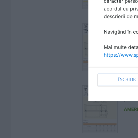
caracter perso
acordul cu priv
descrierii de 
Kit F
Navigând în con
| FIS
Mai multe detal
AMER
https://www.sp
ÎNCHIDE
Kit S
| FIS
AMER