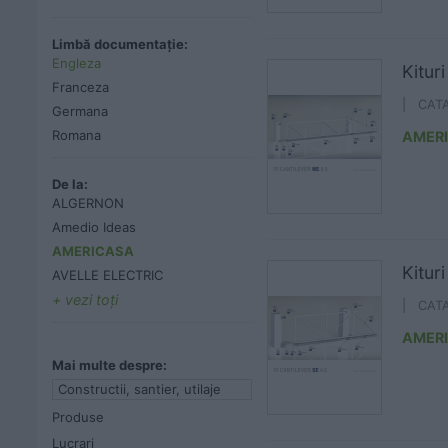
Limbă documentație:
Engleza
Kitur
Franceza
| CAT
Germana
Romana
AMER
De la:
ALGERNON
Amedio Ideas
AMERICASA
Kitur
AVELLE ELECTRIC
vezi toţi
| CAT
AMER
Mai multe despre:
Constructii, santier, utilaje
Produse
Lucrari