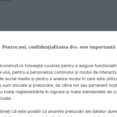
si accesorii pentru porti culisante si usi de hala CAIS
LOG, BROSURA | 55 P | LIMBA: RO, EN, GE, FR
Pentru noi, confidențialitatea dvs. este importantă
ICASA
lconstruit.ro folosește cookies pentru a asigura funcționalit
e-ului, pentru a personaliza conținutul și modul de interacți
i de social media și pentru a analiza modul în care este utiliza
sunt stocate și prelucrate, de către noi sau partenerii noșt
are E pentru porti autoportante CAIS
u toate reglementările în vigoare și toate standardele de co
A TEHNICA | 1 P | LIMBA: EN
ctuale.
ICASA
țineți că este posibil ca anumite prelucrări ale datelor du