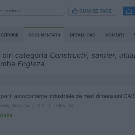
CUM SE FACE
SERVICII
DOCUMENTAŢII
DETALII CAD
NOUTĂȚI
 din categoria
Constructii, santier, utila
limba
Engleza
i porti autoportante industriale de mari dimensiuni CAI
ALOG, BROSURA | 8 P | LIMBA: EN
ICASA