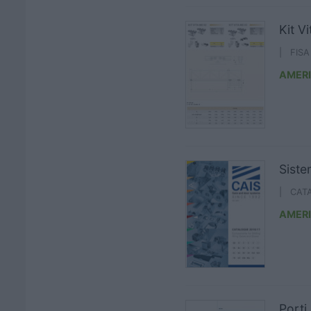
Kit V
| FIS
AMER
Siste
| CAT
AMER
Porti