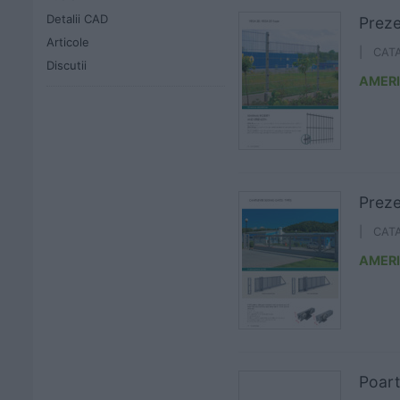
Detalii CAD
Preze
Articole
| CAT
Discutii
AMER
Preze
| CAT
AMER
Poart