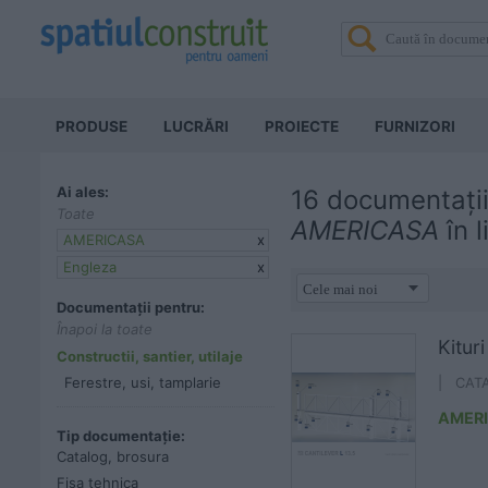
PRODUSE
LUCRĂRI
PROIECTE
FURNIZORI
Ai ales:
16 documentații
Toate
AMERICASA
în 
AMERICASA
x
Engleza
x
Documentații pentru:
Înapoi la toate
Kitur
Constructii, santier, utilaje
Ferestre, usi, tamplarie
| CAT
AMER
Tip documentație:
Catalog, brosura
Fisa tehnica