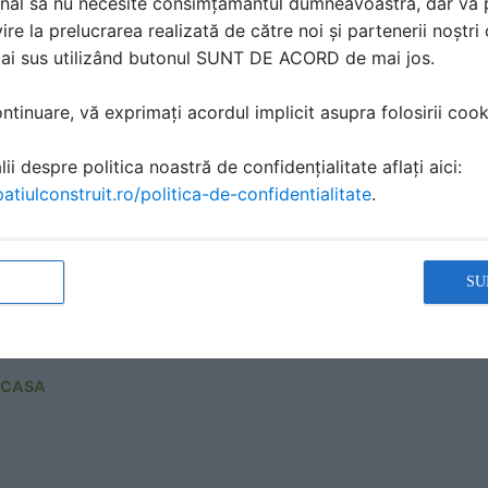
nal să nu necesite consimțământul dumneavoastră, dar vă 
ire la prelucrarea realizată de către noi și partenerii noștr
mai sus utilizând butonul SUNT DE ACORD de mai jos.
ero SZE pentru porti autoportante CAIS
tinuare, vă exprimați acordul implicit asupra folosirii cooki
A TEHNICA | 1 P | LIMBA: EN
ii despre politica noastră de confidențialitate aflați aici:
ICASA
atiulconstruit.ro/politica-de-confidentialitate
.
SU
ole SE pentru porti autoportante CAIS
A TEHNICA | 1 P | LIMBA: EN
ICASA