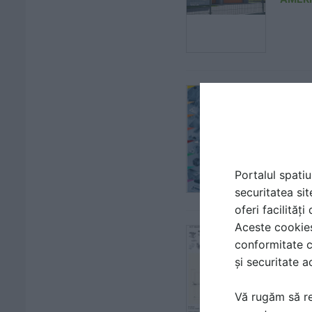
Role 
| CATA
AMER
Portalul spatiu
securitatea sit
oferi facilităț
Aceste cookies 
Kit M
conformitate c
| FIS
și securitate a
AMER
Vă rugăm să re