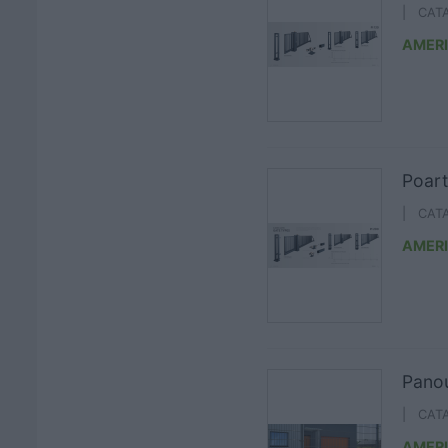
| CAT
AMER
Poart
| CAT
AMER
Panou
| CAT
AMER