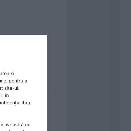
atea și
une, pentru a
t site-ul.
ri în
nfidențialitate
mneavoastră cu