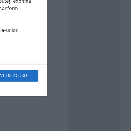
puteți exprima
i conform
e-urilor.
NT DE ACORD