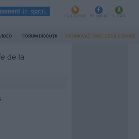
FĂ-ȚI CONT
FB LOGIN
LOGIN
VIDEO
FORUM DISCUŢII
PROMOVAȚI PRODUSE & SERVICII
je
de la
S