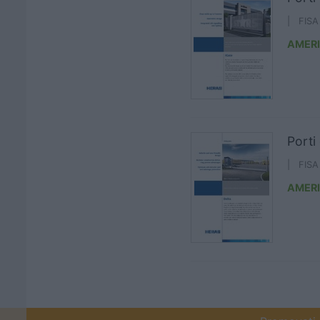
| FIS
AMER
Porti
| FIS
AMER