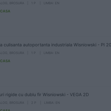
ALOG, BROSURA | 1 P | LIMBA: EN
ICASA
a culisanta autoportanta industriala Wisniowski - PI 2
ALOG, BROSURA | 1 P | LIMBA: EN
ICASA
ri rigide cu dublu fir Wisniowski - VEGA 2D
ALOG, BROSURA | 2 P | LIMBA: EN
ICASA