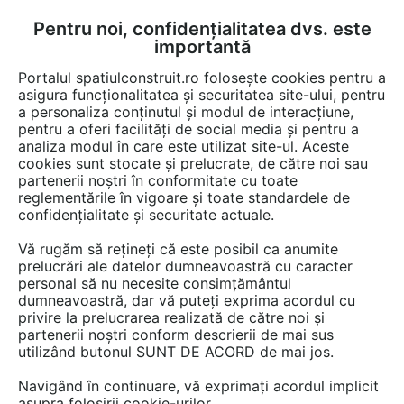
Pentru noi, confidențialitatea dvs. este
FĂ-ȚI CONT
LOGIN
importantă
CUM SE FACE
Portalul spatiulconstruit.ro folosește cookies pentru a
asigura funcționalitatea și securitatea site-ului, pentru
a personaliza conținutul și modul de interacțiune,
pentru a oferi facilități de social media și pentru a
analiza modul în care este utilizat site-ul. Aceste
cookies sunt stocate și prelucrate, de către noi sau
partenerii noștri în conformitate cu toate
AMERICASA
reglementările în vigoare și toate standardele de
confidențialitate și securitate actuale.
Vă rugăm să rețineți că este posibil ca anumite
prelucrări ale datelor dumneavoastră cu caracter
personal să nu necesite consimțământul
dumneavoastră, dar vă puteți exprima acordul cu
privire la prelucrarea realizată de către noi și
partenerii noștri conform descrierii de mai sus
PREZENTARE
PRODUSE
LUCRĂRI
ARTICOLE
utilizând butonul SUNT DE ACORD de mai jos.
Navigând în continuare, vă exprimați acordul implicit
asupra folosirii cookie-urilor.