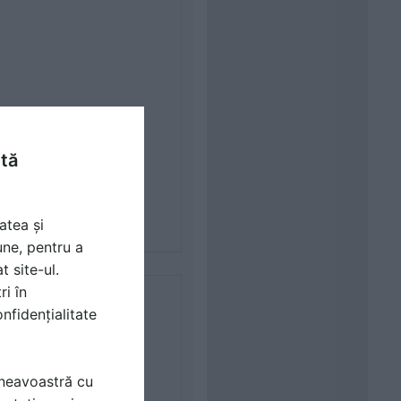
ntă
atea și
une, pentru a
t site-ul.
ri în
nfidențialitate
mneavoastră cu