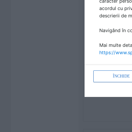
caracter perso
acordul cu priv
descrierii de 
Navigând în con
Mai multe detal
https://www.sp
ÎNCHIDE