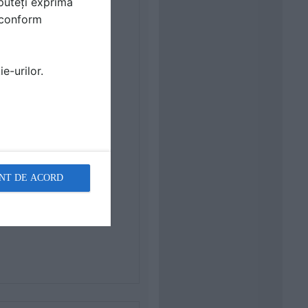
puteți exprima
i conform
e-urilor.
NT DE ACORD