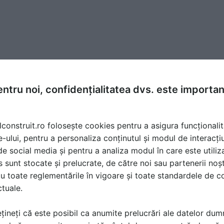
ntru noi, confidențialitatea dvs. este importa
lconstruit.ro folosește cookies pentru a asigura funcționalit
e-ului, pentru a personaliza conținutul și modul de interacți
i de social media și pentru a analiza modul în care este utiliza
sunt stocate și prelucrate, de către noi sau partenerii noșt
u toate reglementările în vigoare și toate standardele de co
ctuale.
țineți că este posibil ca anumite prelucrări ale datelor du