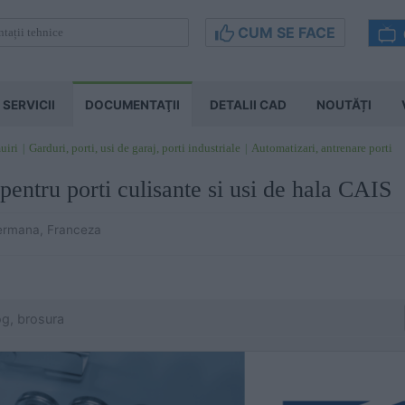
CUM SE FACE
SERVICII
DOCUMENTAŢII
DETALII CAD
NOUTĂȚI
uiri
Garduri, porti, usi de garaj, porti industriale
Automatizari, antrenare porti
 pentru porti culisante si usi de hala CAIS
ermana, Franceza
og, brosura