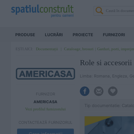
PRODUSE
LUCRĂRI
PROIECTE
FURNIZORI
Documentații
Cataloage, brosuri
Garduri, porti, imprejm
EȘTI AICI:
Role si accesorii
Limba: Romana, Engleza, G
FURNIZOR
AMERICASA
Tip documentatie: Catal
Vezi profilul furnizorului
CONTACTEAZĂ FURNIZORUL
Cere informatii