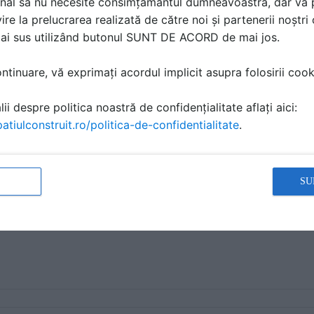
nal să nu necesite consimțământul dumneavoastră, dar vă 
ire la prelucrarea realizată de către noi și partenerii noștr
mai sus utilizând butonul SUNT DE ACORD de mai jos.
tinuare, vă exprimați acordul implicit asupra folosirii cooki
ii despre politica noastră de confidențialitate aflați aici:
atiulconstruit.ro/politica-de-confidentialitate
.
SU