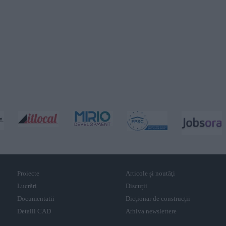
Proiecte
Articole și noutăţi
Lucrări
Discuții
Documentatii
Dicționar de construcții
Detalii CAD
Arhiva newslettere