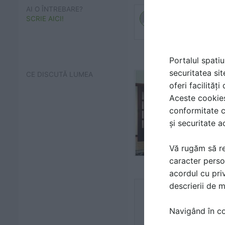
AI O ÎNTREBARE?
SCRIE AICI!
Portalul spatiu
securitatea sit
CE DISCUTĂ LUMEA
oferi facilităț
Aceste cookies 
conformitate c
și securitate a
Vă rugăm să re
caracter perso
acordul cu priv
descrierii de 
Navigând în con