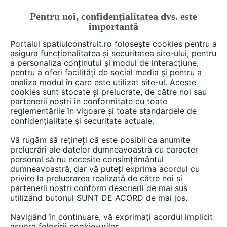
Pentru noi, confidențialitatea dvs. este
FĂ-ȚI CONT
LOGIN
importantă
CUM SE FACE
Portalul spatiulconstruit.ro folosește cookies pentru a
asigura funcționalitatea și securitatea site-ului, pentru
a personaliza conținutul și modul de interacțiune,
pentru a oferi facilități de social media și pentru a
analiza modul în care este utilizat site-ul. Aceste
De citit
știri, noutăți, comunicate
Proiectare de arhit
EȘTI AICI:
cookies sunt stocate și prelucrate, de către noi sau
Ferestre circulare imprimă un
partenerii noștri în conformitate cu toate
reglementările în vigoare și toate standardele de
aer ludic fațadei unei biblioteci
confidențialitate și securitate actuale.
ce evocă apa
Vă rugăm să rețineți că este posibil ca anumite
prelucrări ale datelor dumneavoastră cu caracter
personal să nu necesite consimțământul
Apa și rolul ei ca loc de adunare a comunității i-
dumneavoastră, dar vă puteți exprima acordul cu
privire la prelucrarea realizată de către noi și
au inspirat pe arhitecții de la Buchan atunci
partenerii noștri conform descrierii de mai sus
când au creat designul pentru o nouă
utilizând butonul SUNT DE ACORD de mai jos.
bibliotecă în Geelong, Australia.
Navigând în continuare, vă exprimați acordul implicit
asupra folosirii cookie-urilor.