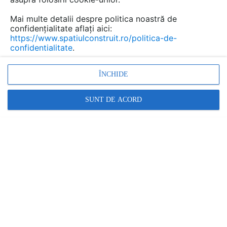
Mai multe detalii despre politica noastră de
confidențialitate aflați aici:
https://www.spatiulconstruit.ro/politica-de-
confidentialitate
.
ÎNCHIDE
SUNT DE ACORD
Tom Roe / Buchan
Construită în suburbia Armstrong Creek, de la care
împrumută și numele, Biblioteca Biyal-a Armstrong
Creek este un centru comunitar de 2.500 de metri
pătrați care se remarcă prin aerul ludic pe care o