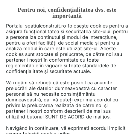
Pentru noi, confidențialitatea dvs. este
FĂ-ȚI CONT
LOGIN
importantă
CUM SE FACE
Portalul spatiulconstruit.ro folosește cookies pentru a
asigura funcționalitatea și securitatea site-ului, pentru
a personaliza conținutul și modul de interacțiune,
pentru a oferi facilități de social media și pentru a
analiza modul în care este utilizat site-ul. Aceste
De citit
știri, noutăți, comunicate
Proiectare de arhit
EȘTI AICI:
cookies sunt stocate și prelucrate, de către noi sau
O nouă atracție arhitecturală în
partenerii noștri în conformitate cu toate
reglementările în vigoare și toate standardele de
Tirana: Două turnuri frânte ce
confidențialitate și securitate actuale.
evocă ”grația baletului”
Vă rugăm să rețineți că este posibil ca anumite
prelucrări ale datelor dumneavoastră cu caracter
personal să nu necesite consimțământul
O pereche de zgârie-nori cu siluete frânte
dumneavoastră, dar vă puteți exprima acordul cu
privire la prelucrarea realizată de către noi și
evocând linia genunchilor balerinilor în poziția
partenerii noștri conform descrierii de mai sus
plié este un nou reper arhitectural pe cale să
utilizând butonul SUNT DE ACORD de mai jos.
fie construit în Tirana, Albania.
Navigând în continuare, vă exprimați acordul implicit
asupra folosirii cookie-urilor.