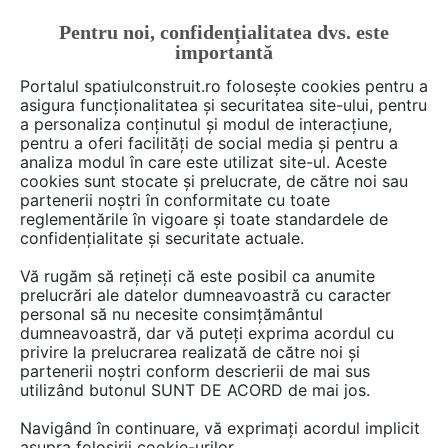
Pentru noi, confidențialitatea dvs. este
FĂ-ȚI CONT
LOGIN
importantă
CUM SE FACE
Portalul spatiulconstruit.ro folosește cookies pentru a
asigura funcționalitatea și securitatea site-ului, pentru
a personaliza conținutul și modul de interacțiune,
pentru a oferi facilități de social media și pentru a
analiza modul în care este utilizat site-ul. Aceste
Deschide filtre
cookies sunt stocate și prelucrate, de către noi sau
partenerii noștri în conformitate cu toate
reglementările în vigoare și toate standardele de
174 articole din categoria
Instalatii
confidențialitate și securitate actuale.
termice / incalzire
Vă rugăm să rețineți că este posibil ca anumite
prelucrări ale datelor dumneavoastră cu caracter
personal să nu necesite consimțământul
1 - 30 din 174
dumneavoastră, dar vă puteți exprima acordul cu
privire la prelucrarea realizată de către noi și
partenerii noștri conform descrierii de mai sus
utilizând butonul SUNT DE ACORD de mai jos.
Navigând în continuare, vă exprimați acordul implicit
asupra folosirii cookie-urilor.