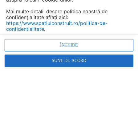
Mai multe detalii despre politica noastră de
confidențialitate aflați aici:
https://www.spatiulconstruit.ro/politica-de-
confidentialitate
.
ÎNCHIDE
SUNT DE ACORD
Renovarea unei case vechi – între confort
și istorie
SISTEMA COMFORT AND ENERGY SAVING |
29.04.2025
Maximizarea funcționalității și esteticii în renovarea
caselor vechi Renovarea unei case vechi oferă
oportunitatea de a crea un echilibru între