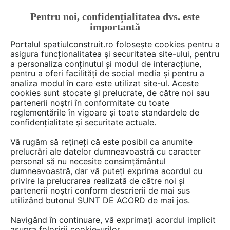
Pentru noi, confidențialitatea dvs. este
FĂ-ȚI CONT
LOGIN
importantă
CUM SE FACE
Portalul spatiulconstruit.ro folosește cookies pentru a
asigura funcționalitatea și securitatea site-ului, pentru
a personaliza conținutul și modul de interacțiune,
pentru a oferi facilități de social media și pentru a
analiza modul în care este utilizat site-ul. Aceste
De citit
Articole
Instalatii termice / incalzire
EȘTI AICI:
cookies sunt stocate și prelucrate, de către noi sau
Renovarea unei case vechi –
partenerii noștri în conformitate cu toate
reglementările în vigoare și toate standardele de
între confort și istorie
confidențialitate și securitate actuale.
Vă rugăm să rețineți că este posibil ca anumite
prelucrări ale datelor dumneavoastră cu caracter
Renovarea unei case vechi este o călătorie de
personal să nu necesite consimțământul
transformare, în care fiecare detaliu contează,
dumneavoastră, dar vă puteți exprima acordul cu
de la îmbunătățirea funcționalității și eficienței
privire la prelucrarea realizată de către noi și
partenerii noștri conform descrierii de mai sus
energetice, până la păstrarea farmecului
utilizând butonul SUNT DE ACORD de mai jos.
autentic al clădirii. Acest proces poate fi o
adevărată provocare, dar și o oportunitate de a
Navigând în continuare, vă exprimați acordul implicit
asupra folosirii cookie-urilor.