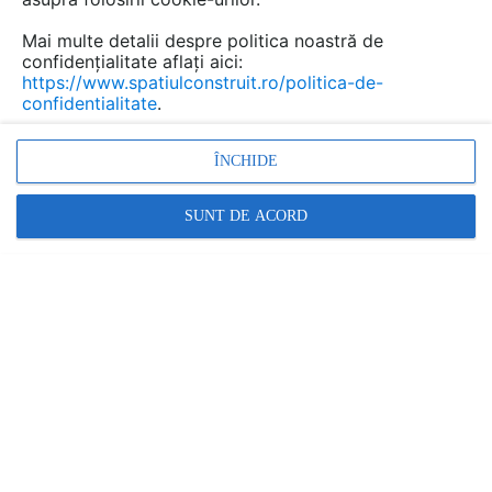
crea un cămin modern, confortabil și plin de
istorie.
Mai multe detalii despre politica noastră de
confidențialitate aflați aici:
https://www.spatiulconstruit.ro/politica-de-
confidentialitate
.
ÎNCHIDE
SUNT DE ACORD
Fiecare element al casei – de la structura originală, la
finisaje și sisteme de încălzire – trebuie să fie adaptat
nevoilor actuale ale locatarilor, fără a pierde esența