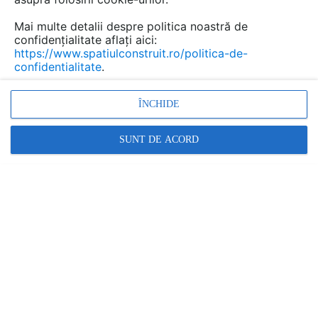
sistemul tacker?
Mai multe detalii despre politica noastră de
confidențialitate aflați aici:
https://www.spatiulconstruit.ro/politica-de-
Urmăreşte această discuţie
confidentialitate
.
scris de
fara de
la data 15 Jan 2024, 16:57
ÎNCHIDE
Doresc sa renovez un apartament la parter si as vrea sa
SUNT DE ACORD
stiu care sistem este mai bun?
Răspunde
Promovați-vă produsele și serviciile pe
SpatiulConstruit.ro!