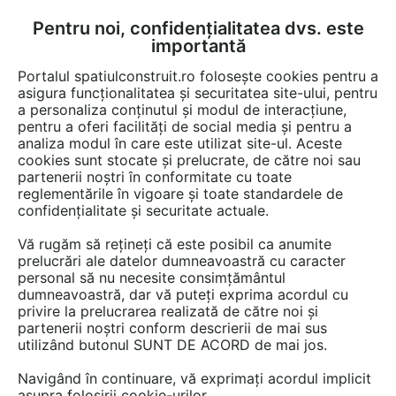
Pentru noi, confidențialitatea dvs. este
FĂ-ȚI CONT
LOGIN
importantă
CUM SE FACE
Portalul spatiulconstruit.ro folosește cookies pentru a
asigura funcționalitatea și securitatea site-ului, pentru
a personaliza conținutul și modul de interacțiune,
pentru a oferi facilități de social media și pentru a
analiza modul în care este utilizat site-ul. Aceste
EȘTI AICI:
Forum discuții
Instalatii si echipamente cladiri
cookies sunt stocate și prelucrate, de către noi sau
Instalatii termice / incalzire
partenerii noștri în conformitate cu toate
reglementările în vigoare și toate standardele de
confidențialitate și securitate actuale.
Vă rugăm să rețineți că este posibil ca anumite
prelucrări ale datelor dumneavoastră cu caracter
personal să nu necesite consimțământul
Care sistem de incalzire in
dumneavoastră, dar vă puteți exprima acordul cu
privire la prelucrarea realizată de către noi și
pardoseala are eficienta
partenerii noștri conform descrierii de mai sus
utilizând butonul SUNT DE ACORD de mai jos.
energetica ce mai buna:
sistemul placa cu nuturi sau
Navigând în continuare, vă exprimați acordul implicit
asupra folosirii cookie-urilor.