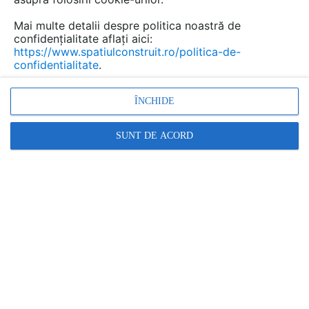
Mai multe detalii despre politica noastră de
confidențialitate aflați aici:
https://www.spatiulconstruit.ro/politica-de-
confidentialitate
.
ÎNCHIDE
SUNT DE ACORD
Dăunătorii lemnului - ciupercile
DEPOSIB EXPERT |
03.09.2018
Gloeophyllum sau Putregaiul brun Apare in special la
lemnul de rasinoase expus interperiilor sau umiditatii
constante, dar si la cel inclus in
Promovați-vă produsele și serviciile pe