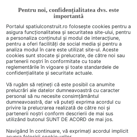
Pentru noi, confidențialitatea dvs. este
FĂ-ȚI CONT
LOGIN
importantă
CUM SE FACE
Portalul spatiulconstruit.ro folosește cookies pentru a
asigura funcționalitatea și securitatea site-ului, pentru
a personaliza conținutul și modul de interacțiune,
pentru a oferi facilități de social media și pentru a
analiza modul în care este utilizat site-ul. Aceste
Deschide filtre
cookies sunt stocate și prelucrate, de către noi sau
partenerii noștri în conformitate cu toate
reglementările în vigoare și toate standardele de
1 material din categoria
Gazon,
confidențialitate și securitate actuale.
plante, arbori, sere
de la DEPOSIB
Vă rugăm să rețineți că este posibil ca anumite
EXPERT
prelucrări ale datelor dumneavoastră cu caracter
personal să nu necesite consimțământul
dumneavoastră, dar vă puteți exprima acordul cu
privire la prelucrarea realizată de către noi și
partenerii noștri conform descrierii de mai sus
utilizând butonul SUNT DE ACORD de mai jos.
Navigând în continuare, vă exprimați acordul implicit
asupra folosirii cookie-urilor.