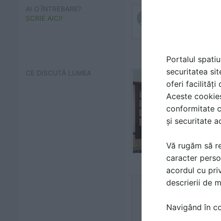
AI O ÎNTREBARE?
SCRIE AICI!
Portalul spatiu
securitatea sit
CE DISCUTĂ LUMEA
oferi facilităț
Aceste cookies 
conformitate c
și securitate a
Vă rugăm să re
caracter perso
acordul cu priv
descrierii de 
Navigând în con