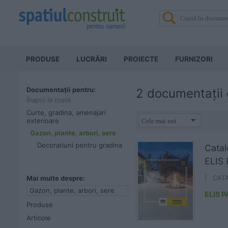
PRODUSE
LUCRĂRI
PROIECTE
FURNIZORI
Documentații pentru:
2 documentații 
Înapoi la toate
Curte, gradina, amenajari
exterioare
Gazon, plante, arbori, sere
Decoratiuni pentru gradina
Catal
ELIS
Mai multe despre:
| CAT
Gazon, plante, arbori, sere
ELIS 
Produse
Articole