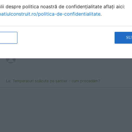
ii despre politica noastră de confidențialitate aflați aici:
atiulconstruit.ro/politica-de-confidentialitate
.
SU
test3
anonim a scris
la data 01 Jan 1970, 02:00
La:
Temperaturi scăzute pe șantier – cum procedăm?