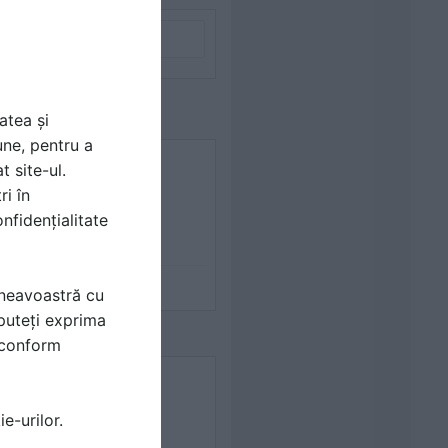
atea și
une, pentru a
t site-ul.
ri în
nfidențialitate
mneavoastră cu
puteți exprima
i conform
e-urilor.
8