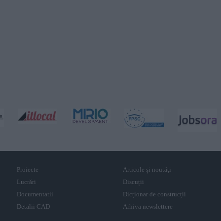
Proiecte
Articole și noutăţi
Lucrări
Discuții
Documentatii
Dicționar de construcții
Detalii CAD
Arhiva newslettere