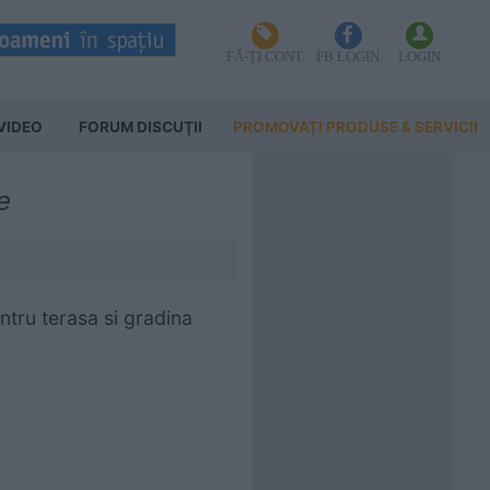
FĂ-ȚI CONT
FB LOGIN
LOGIN
VIDEO
FORUM DISCUŢII
PROMOVAȚI PRODUSE & SERVICII
e
ntru terasa si gradina