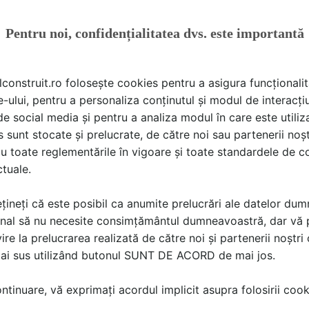
Pentru noi, confidențialitatea dvs. este importantă
lconstruit.ro folosește cookies pentru a asigura funcționalit
e-ului, pentru a personaliza conținutul și modul de interacți
oferta de pret usi pliante
i de social media și pentru a analiza modul în care este utiliza
sunt stocate și prelucrate, de către noi sau partenerii noșt
SC PROFOSERV SRL
a scris
la data 16 Jun 2026, 13:13
u toate reglementările în vigoare și toate standardele de co
ctuale.
La:
Italbox executa la comanda usi pliante pe dimensiuni speciale
țineți că este posibil ca anumite prelucrări ale datelor du
nal să nu necesite consimțământul dumneavoastră, dar vă 
ire la prelucrarea realizată de către noi și partenerii noștr
mai sus utilizând butonul SUNT DE ACORD de mai jos.
Proiectare cap-coada
tinuare, vă exprimați acordul implicit asupra folosirii cooki
HelpDesk SpatiulConstruit.ro
a scris
la data 21 Apr 2026, 10:2