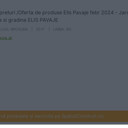
 preturi /Oferta de produse Elis Pavaje febr 2024 - Jar
a si gradina ELIS PAVAJE
ALOG, BROSURA | 20 P | LIMBA: RO
PAVAJE
ă produsele și serviciile pe SpatiulConstruit.ro!