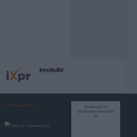
Toate categoriile
Promovați-vă
produsele și serviciile
pe