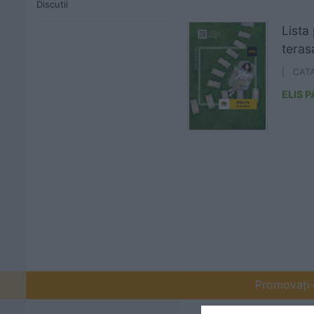
Discutii
Lista
teras
| CAT
ELIS 
Promovați-v