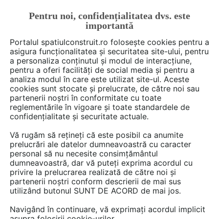
Pentru noi, confidențialitatea dvs. este
FĂ-ȚI CONT
LOGIN
importantă
CUM SE FACE
Portalul spatiulconstruit.ro folosește cookies pentru a
asigura funcționalitatea și securitatea site-ului, pentru
a personaliza conținutul și modul de interacțiune,
pentru a oferi facilități de social media și pentru a
analiza modul în care este utilizat site-ul. Aceste
Deschide filtre
cookies sunt stocate și prelucrate, de către noi sau
partenerii noștri în conformitate cu toate
reglementările în vigoare și toate standardele de
Ai o întrebare despre gazon, plante,
confidențialitate și securitate actuale.
arbori, sere? Scrie-o aici!
Vă rugăm să rețineți că este posibil ca anumite
prelucrări ale datelor dumneavoastră cu caracter
personal să nu necesite consimțământul
dumneavoastră, dar vă puteți exprima acordul cu
privire la prelucrarea realizată de către noi și
partenerii noștri conform descrierii de mai sus
utilizând butonul SUNT DE ACORD de mai jos.
32 discuţii despre
Gazon, plante,
Navigând în continuare, vă exprimați acordul implicit
arbori, sere
asupra folosirii cookie-urilor.