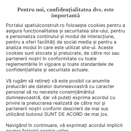
Pentru noi, confidențialitatea dvs. este
FĂ-ȚI CONT
LOGIN
importantă
CUM SE FACE
Portalul spatiulconstruit.ro folosește cookies pentru a
asigura funcționalitatea și securitatea site-ului, pentru
a personaliza conținutul și modul de interacțiune,
pentru a oferi facilități de social media și pentru a
analiza modul în care este utilizat site-ul. Aceste
Deschide filtre
cookies sunt stocate și prelucrate, de către noi sau
partenerii noștri în conformitate cu toate
reglementările în vigoare și toate standardele de
3 materiale din categoria
Gazon,
confidențialitate și securitate actuale.
plante, arbori, sere
de la
Vă rugăm să rețineți că este posibil ca anumite
SpatiulConstruit Inițiator
prelucrări ale datelor dumneavoastră cu caracter
personal să nu necesite consimțământul
dumneavoastră, dar vă puteți exprima acordul cu
privire la prelucrarea realizată de către noi și
partenerii noștri conform descrierii de mai sus
utilizând butonul SUNT DE ACORD de mai jos.
Navigând în continuare, vă exprimați acordul implicit
asupra folosirii cookie-urilor.