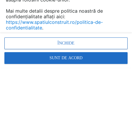
Mai multe detalii despre politica noastră de
confidențialitate aflați aici:
https://www.spatiulconstruit.ro/politica-de-
confidentialitate
.
ÎNCHIDE
SUNT DE ACORD
Plante de interior rezistente, potrivite
pentru apartamentele noastre
SPATIULCONSTRUIT
|
13.12.2021
Alegerea corecta a unei plante pentru apartament
care sa se potriveasca stilului de viata si conditiilor
din casa se dovedeste a fi o provocare.