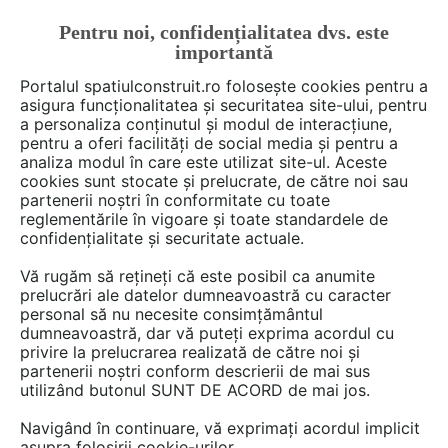
Pentru noi, confidențialitatea dvs. este
FĂ-ȚI CONT
LOGIN
importantă
CUM SE FACE
Portalul spatiulconstruit.ro folosește cookies pentru a
asigura funcționalitatea și securitatea site-ului, pentru
a personaliza conținutul și modul de interacțiune,
pentru a oferi facilități de social media și pentru a
analiza modul în care este utilizat site-ul. Aceste
Deschide filtre
cookies sunt stocate și prelucrate, de către noi sau
partenerii noștri în conformitate cu toate
reglementările în vigoare și toate standardele de
1 material din categoria
Gazon,
confidențialitate și securitate actuale.
plante, arbori, sere
de la
arh. Raluca
Vă rugăm să rețineți că este posibil ca anumite
Popa
prelucrări ale datelor dumneavoastră cu caracter
personal să nu necesite consimțământul
dumneavoastră, dar vă puteți exprima acordul cu
privire la prelucrarea realizată de către noi și
partenerii noștri conform descrierii de mai sus
utilizând butonul SUNT DE ACORD de mai jos.
Navigând în continuare, vă exprimați acordul implicit
asupra folosirii cookie-urilor.