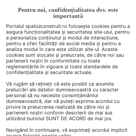
Pentru noi, confidențialitatea dvs. este
FĂ-ȚI CONT
LOGIN
importantă
CUM SE FACE
Portalul spatiulconstruit.ro folosește cookies pentru a
asigura funcționalitatea și securitatea site-ului, pentru
a personaliza conținutul și modul de interacțiune,
pentru a oferi facilități de social media și pentru a
analiza modul în care este utilizat site-ul. Aceste
Deschide filtre
cookies sunt stocate și prelucrate, de către noi sau
partenerii noștri în conformitate cu toate
reglementările în vigoare și toate standardele de
18 materiale din categoria
Bucatarie
confidențialitate și securitate actuale.
de la
arh. Raluca Popa
Vă rugăm să rețineți că este posibil ca anumite
prelucrări ale datelor dumneavoastră cu caracter
personal să nu necesite consimțământul
dumneavoastră, dar vă puteți exprima acordul cu
privire la prelucrarea realizată de către noi și
partenerii noștri conform descrierii de mai sus
utilizând butonul SUNT DE ACORD de mai jos.
Navigând în continuare, vă exprimați acordul implicit
asupra folosirii cookie-urilor.