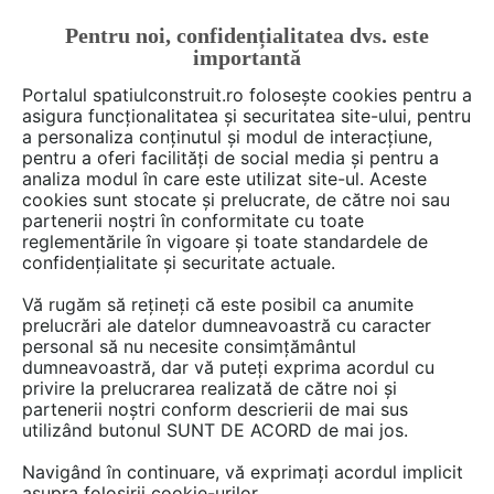
Pentru noi, confidențialitatea dvs. este
FĂ-ȚI CONT
LOGIN
importantă
CUM SE FACE
Portalul spatiulconstruit.ro folosește cookies pentru a
asigura funcționalitatea și securitatea site-ului, pentru
a personaliza conținutul și modul de interacțiune,
pentru a oferi facilități de social media și pentru a
analiza modul în care este utilizat site-ul. Aceste
De citit
Articole
Bucatarie
arh. Raluca Popa
EȘTI AICI:
cookies sunt stocate și prelucrate, de către noi sau
Culori deosebite pentru
partenerii noștri în conformitate cu toate
reglementările în vigoare și toate standardele de
amenajare bucătării
confidențialitate și securitate actuale.
Vă rugăm să rețineți că este posibil ca anumite
prelucrări ale datelor dumneavoastră cu caracter
Atunci cand vine vorba despre reamenajat
personal să nu necesite consimțământul
bucatariile, marea majoritate alege sa mearga
dumneavoastră, dar vă puteți exprima acordul cu
la sigur pastrand o paleta de culori traditionala,
privire la prelucrarea realizată de către noi și
partenerii noștri conform descrierii de mai sus
fie alba sau in tonuri neutre. Dar din cand in
utilizând butonul SUNT DE ACORD de mai jos.
cand un designer decide sa fie indraznet si sa
iasa din tipare surprinzand prin rezultatul final.
Navigând în continuare, vă exprimați acordul implicit
asupra folosirii cookie-urilor.