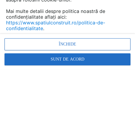
Mai multe detalii despre politica noastră de
confidențialitate aflați aici:
https://www.spatiulconstruit.ro/politica-de-
confidentialitate
.
ÎNCHIDE
SUNT DE ACORD
Daca va simtiti suficient de curajosi si vreti sa inserati
un strop de culoare in propria bucatarie va oferim in
continuare mai multe imagini in care acest spatiu capata
o atmosfera deosebita datorita cromaticii si
materialelor alese.