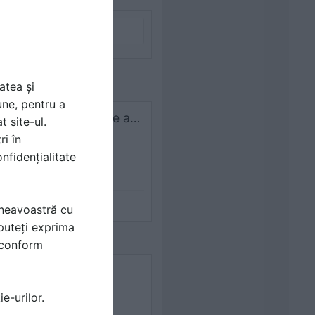
atea și
une, pentru a
Buna ziua! As fi interesat de acest blat retractabil in ce consta ? De unde as putea sa achizitiones sistemul culisant?
t site-ul.
ri în
nfidențialitate
mneavoastră cu
puteți exprima
i conform
e-urilor.