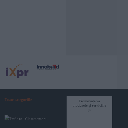
Toate categoriile
Promovați-vă
produsele și serviciile
pe