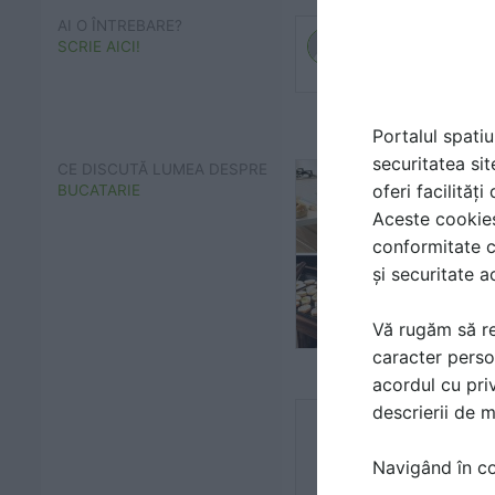
AI O ÎNTREBARE?
SCRIE AICI!
Portalul spatiu
securitatea sit
CE DISCUTĂ LUMEA DESPRE
oferi facilităț
BUCATARIE
Aceste cookies 
conformitate c
și securitate a
Vă rugăm să re
caracter perso
acordul cu priv
descrierii de 
Navigând în con