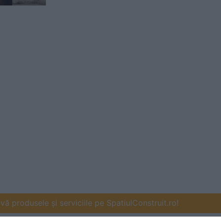
ă produsele și serviciile pe SpatiulConstruit.ro!