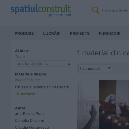
PRODUSE
LUCRĂRI
PROIECTE
FURNIZORI
Ai ales:
1 material din 
Toate
urb. Ionuț Sbîrnac
x
Materiale despre:
Înapoi la toate
Finisaje si amenajari interioare
Bucatarie
Autor:
arh. Raluca Popa
Camelia Diaconu
Claudia Gorunescu