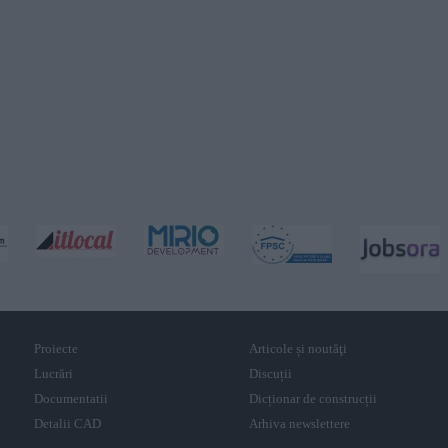
Proiecte
Articole și noutăţi
Lucrări
Discuții
Documentatii
Dicționar de construcții
Detalii CAD
Arhiva newslettere