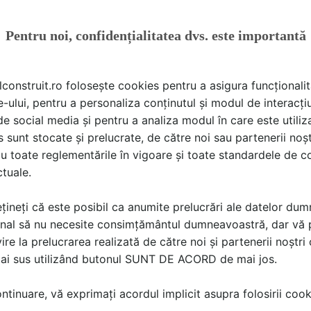
Pentru noi, confidențialitatea dvs. este importantă
lconstruit.ro folosește cookies pentru a asigura funcționalit
e-ului, pentru a personaliza conținutul și modul de interacți
i de social media și pentru a analiza modul în care este utiliza
sunt stocate și prelucrate, de către noi sau partenerii noșt
Redactie SpatiulConstruit.ro
a scris
la data 17 Feb 2023, 17:03
u toate reglementările în vigoare și toate standardele de co
ctuale.
La:
Un plus de spatiu de lucru cu ajutorul blaturilor retractabile
țineți că este posibil ca anumite prelucrări ale datelor du
nal să nu necesite consimțământul dumneavoastră, dar vă 
ire la prelucrarea realizată de către noi și partenerii noștr
mai sus utilizând butonul SUNT DE ACORD de mai jos.
Faianță 3d bucatarie
tinuare, vă exprimați acordul implicit asupra folosirii cooki
Roxana Giurgiu
a scris
la data 16 Feb 2022, 18:21