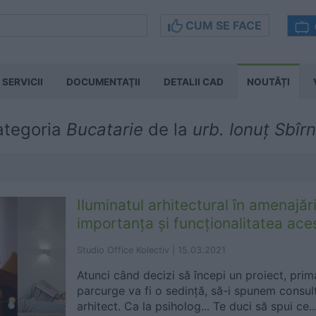
CUM SE FACE
SERVICII
DOCUMENTAŢII
DETALII CAD
NOUTĂȚI
categoria
Bucatarie
de la
urb. Ionuț Sbîr
Iluminatul arhitectural în amenajăril
importanța și funcționalitatea ace
Studio Office Kolectiv |
15.03.2021
Atunci când decizi să începi un proiect, prim
parcurge va fi o sedință, să-i spunem consult
arhitect. Ca la psiholog... Te duci să spui ce..