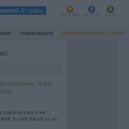
FĂ-ȚI CONT
FB LOGIN
LOGIN
VIDEO
FORUM DISCUŢII
PROMOVAȚI PRODUSE & SERVICII
nac
e interioare. Rolul,
stuia
a etapă pe care o vei
anță, în care discuți cu un
.