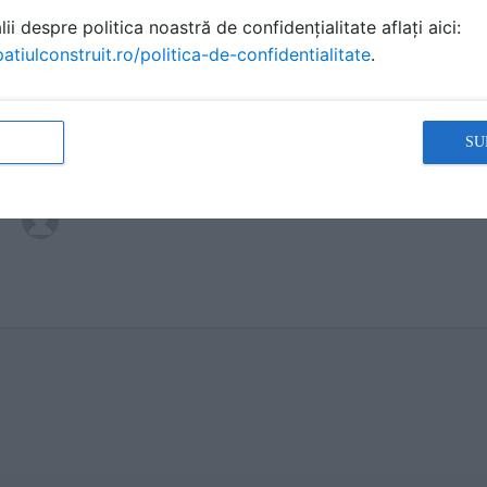
ii despre politica noastră de confidențialitate aflați aici:
atiulconstruit.ro/politica-de-confidentialitate
.
SU
Cum aduc apa calda de la centrala la bateria de pe
Castellano
a scris
la data 19 Dec 2021, 15:44