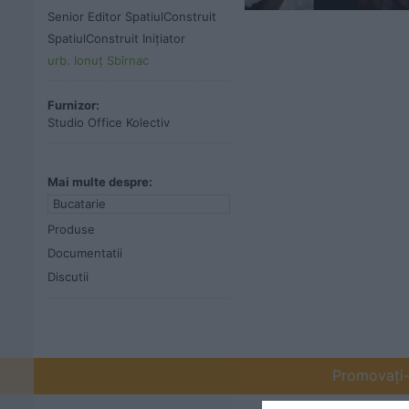
Senior Editor SpatiulConstruit
SpatiulConstruit Inițiator
urb. Ionuț Sbîrnac
Furnizor:
Studio Office Kolectiv
Mai multe despre:
Bucatarie
Produse
Documentatii
Discutii
Promovați-v