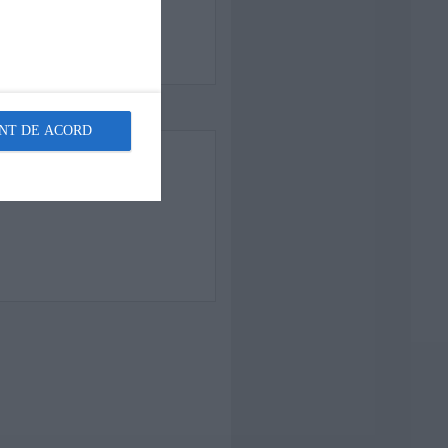
NT DE ACORD
rete?