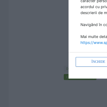
caracter perso
acordul cu priv
descrierii de 
Navigând în con
Mai multe detal
https://www.sp
ÎNCHIDE
Documentaţii
Cere ofertă de preț