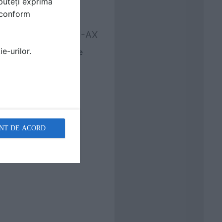
puteți exprima
i conform
a - MAPEWRAP C UNI-AX
e-urilor.
ezistenta, cu modul de
1 mm.
NT DE ACORD
/mm².