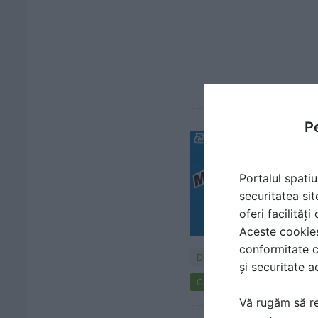
Pe
Portalul spatiu
securitatea sit
oferi facilităț
Aceste cookies 
conformitate c
Documentaţii
și securitate a
Cere ofertă de preț
Vă rugăm să re