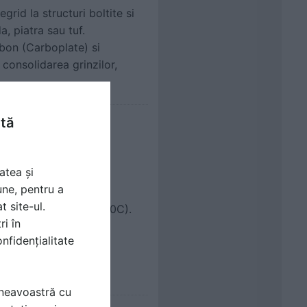
rid la structuri boltite si
a, piatra sau tuf.
rbon (Carboplate) si
consolidarea grinzilor,
ntă
RAP C QUADRI-AX
atea și
rectionala, de mare
une, pentru a
t site-ul.
 206/2019 CLASS 210C).
ri în
nfidențialitate
mneavoastră cu