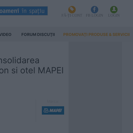
FĂ-ȚI CONT
FB LOGIN
LOGIN
VIDEO
FORUM DISCUŢII
PROMOVAȚI PRODUSE & SERVICII
nsolidarea
ton si otel MAPEI
Marca: