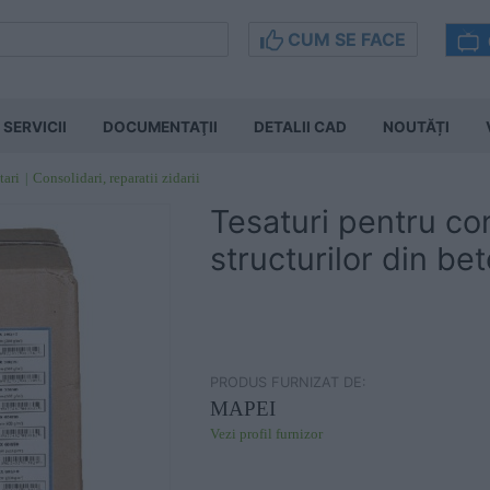
CUM SE FACE
SERVICII
DOCUMENTAŢII
DETALII CAD
NOUTĂȚI
tari
Consolidari, reparatii zidarii
Tesaturi pentru co
structurilor din be
PRODUS FURNIZAT DE:
MAPEI
Vezi profil furnizor