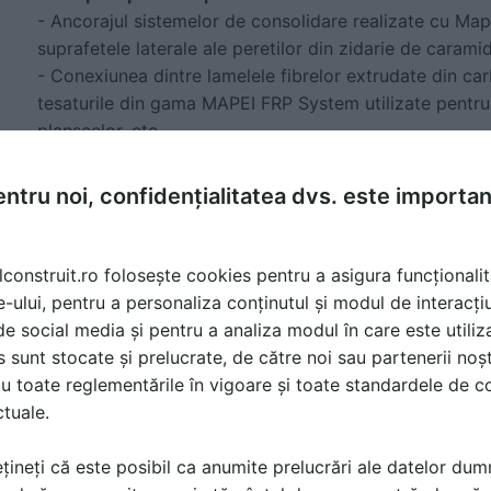
- Ancorajul sistemelor de consolidare realizate cu Mapeg
suprafetele laterale ale peretilor din zidarie de caramid
- Conexiunea dintre lamelele fibrelor extrudate din ca
tesaturile din gama MAPEI FRP System utilizate pentru 
planseelor, etc.
ntru noi, confidențialitatea dvs. este importa
Sistem de consolidare structurala - MAPEW
SYSTEM
lconstruit.ro folosește cookies pentru a asigura funcționalit
Este alcatuit din tesatura din fibra de carbon cvadridi
e-ului, pentru a personaliza conținutul și modul de interacți
rezistenta impregnata cu rasini epoxidice.
i de social media și pentru a analiza modul în care este utiliza
(CERTIFICATE OF TECHNICAL ASSESSMENT (CVT) N°
sunt stocate și prelucrate, de către noi sau partenerii noșt
u toate reglementările în vigoare și toate standardele de co
ctuale.
țineți că este posibil ca anumite prelucrări ale datelor du