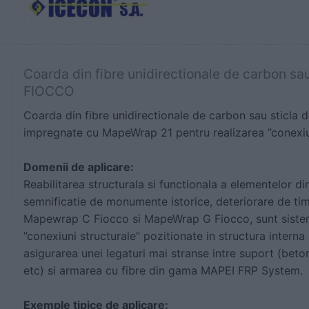
Coarda din fibre unidirectionale de carbon s
FIOCCO
Coarda din fibre unidirectionale de carbon sau sticla d
impregnate cu MapeWrap 21 pentru realizarea ”conexiun
Domenii de aplicare:
Reabilitarea structurala si functionala a elementelor di
semnificatie de monumente istorice, deteriorare de ti
Mapewrap C Fiocco si MapeWrap G Fiocco, sunt sistem
”conexiuni structurale” pozitionate in structura interna 
asigurarea unei legaturi mai stranse intre suport (beto
etc) si armarea cu fibre din gama MAPEI FRP System.
Exemple tipice de aplicare: