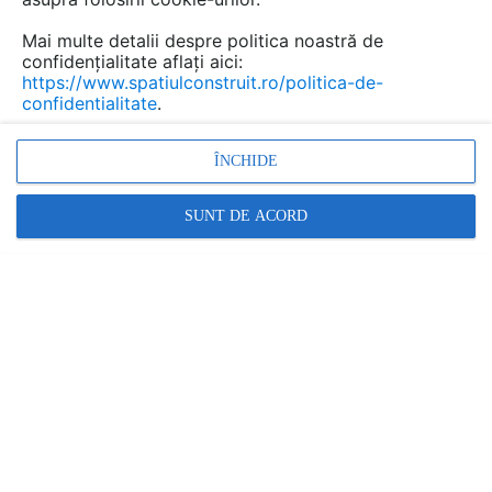
Mai multe detalii despre politica noastră de
confidențialitate aflați aici:
https://www.spatiulconstruit.ro/politica-de-
confidentialitate
.
ÎNCHIDE
SUNT DE ACORD
Service-urile auto, spălătoriile, stațiile de combustibil,
parcările și platformele industriale trebuie să respecte
cerințele impuse de legislația de mediu și standardele