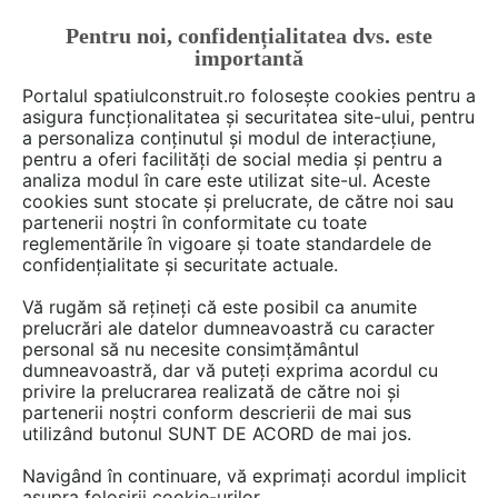
Pentru noi, confidențialitatea dvs. este
FĂ-ȚI CONT
LOGIN
importantă
CUM SE FACE
Portalul spatiulconstruit.ro folosește cookies pentru a
asigura funcționalitatea și securitatea site-ului, pentru
a personaliza conținutul și modul de interacțiune,
pentru a oferi facilități de social media și pentru a
analiza modul în care este utilizat site-ul. Aceste
De citit
Articole
Instalatii apa / canalizare / drenaj
EȘTI AICI:
cookies sunt stocate și prelucrate, de către noi sau
Separatoare de hidrocarburi
partenerii noștri în conformitate cu toate
reglementările în vigoare și toate standardele de
pentru service-uri auto,
confidențialitate și securitate actuale.
spălătorii și aplicații industriale
Vă rugăm să rețineți că este posibil ca anumite
prelucrări ale datelor dumneavoastră cu caracter
personal să nu necesite consimțământul
Activitățile industriale și comerciale care
dumneavoastră, dar vă puteți exprima acordul cu
privire la prelucrarea realizată de către noi și
generează ape uzate contaminate cu
partenerii noștri conform descrierii de mai sus
hidrocarburi necesită sisteme eficiente de
utilizând butonul SUNT DE ACORD de mai jos.
separare înainte de evacuarea în rețeaua de
Navigând în continuare, vă exprimați acordul implicit
canalizare sau în emisar natural.
asupra folosirii cookie-urilor.