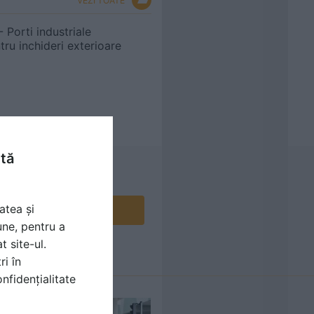
VEZI TOATE
 Porti industriale
tru inchideri exterioare
ntă
atea și
Contactează
une, pentru a
t site-ul.
ri în
nfidențialitate