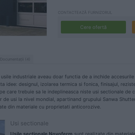
CONTACTEAZĂ FURNIZORUL
Cere ofertă
Documentaţii (4)
 usile industriale aveau doar functia de a inchide accesurile i
 idee: designul, izolarea termica si fonica, finisajul, rezis
 pe care trebuie sa le indeplineasca niste usi sectionale de 
 de usi la nivel mondial, apartinand grupului Sanwa Shutt
ate din materiale cu proprietati anticorozive.
Usi sectionale
Usile sectionale Novoferm
sunt realizate din materiale