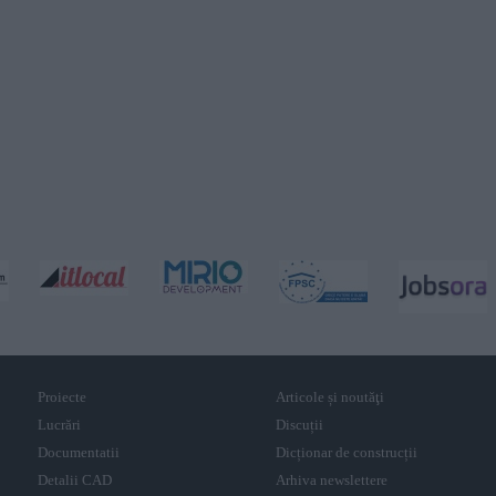
Proiecte
Articole și noutăţi
Lucrări
Discuții
Documentatii
Dicționar de construcții
Detalii CAD
Arhiva newslettere