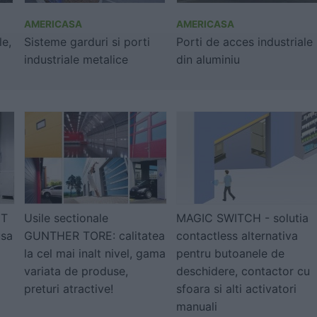
AMERICASA
AMERICASA
le,
Sisteme garduri si porti
Porti de acces industriale
industriale metalice
din aluminiu
NT
Usile sectionale
MAGIC SWITCH - solutia
usa
GUNTHER TORE: calitatea
contactless alternativa
la cel mai inalt nivel, gama
pentru butoanele de
variata de produse,
deschidere, contactor cu
preturi atractive!
sfoara si alti activatori
manuali