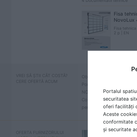
4 Documentatii tehnice
Fisa tehni
NovoLux 
Fisa tehnica
2 p | EN
Pe
VREI SĂ ȘTII CÂT COSTĂ?
Obține prețuri și află cât 
CERE OFERTĂ ACUM
Porti industriale sectionale
Portalul spatiu
NOVOFERM
securitatea sit
Contactează HISTRIA INTE
oferi facilităț
pentru proiectul tau.
Aceste cookies 
conformitate c
și securitate a
OFERTA FURNIZORULUI