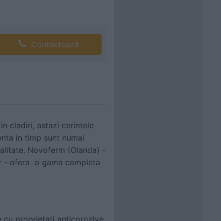
Contactează
n cladiri, astazi cerintele
tenta in timp sunt numai
calitate. Novoferm (Olanda) -
er - ofera o gama completa
 cu proprietati anticorozive,