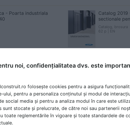
ca - Poarta industriala
Catalog 2019 -
40
sectionale pen
Catalog, brosura
62 p | EN
ntru noi, confidențialitatea dvs. este importa
costă produsele din gama de
 pentru inchideri exterioare
lconstruit.ro folosește cookies pentru a asigura funcționalit
Cere ofertă
e-ului, pentru a personaliza conținutul și modul de interacți
RNATIONAL și cere prețuri
i de social media și pentru a analiza modul în care este utiliza
sunt stocate și prelucrate, de către noi sau partenerii noșt
u toate reglementările în vigoare și toate standardele de co
ctuale.