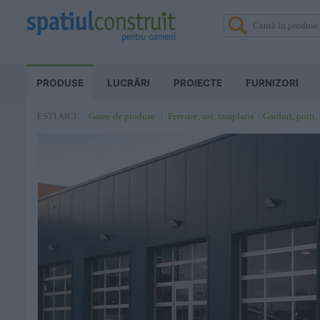
PRODUSE
LUCRĂRI
PROIECTE
FURNIZORI
Game de produse
Ferestre, usi, tamplarie
Garduri, porti, 
EȘTI AICI: