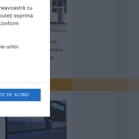
mneavoastră cu
puteți exprima
i conform
HISTRIA INTERNATIONAL
e-urilor.
Sisteme de management
dedicate locurilor de
parcare
NT DE ACORD