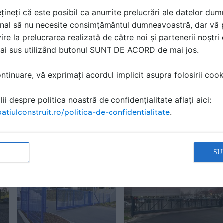
țineți că este posibil ca anumite prelucrări ale datelor du
nal să nu necesite consimțământul dumneavoastră, dar vă 
ire la prelucrarea realizată de către noi și partenerii noștr
mai sus utilizând butonul SUNT DE ACORD de mai jos.
HISTRIA INTERNATIONAL
HISTRIA INTERNATIONAL
tinuare, vă exprimați acordul implicit asupra folosirii cooki
Usi din lemn pentru
Rampe de egalizare
locuinte, birouri, hoteluri,
pentru incarcare,
ii despre politica noastră de confidențialitate aflați aici:
spitale sau retail
descarcare
atiulconstruit.ro/politica-de-confidentialitate
.
ă produsele și serviciile pe SpatiulConstruit.ro!
SU