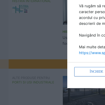
HISTRIA INTERNATIONAL
Vă rugăm să re
caracter perso
acordul cu priv
descrierii de 
HISTRIA INTERNATIONAL
Navigând în con
Usi vitrate rezistente la
foc, din aluminiu si otel
Mai multe detal
https://www.sp
Promovați-v
ÎNCHIDE
ALTE PRODUSE PENTRU
PORTI SI USI INDUSTRIALE