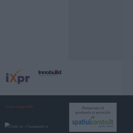
Toate categoriile
Promovați-vă
produsele și serviciile
pe