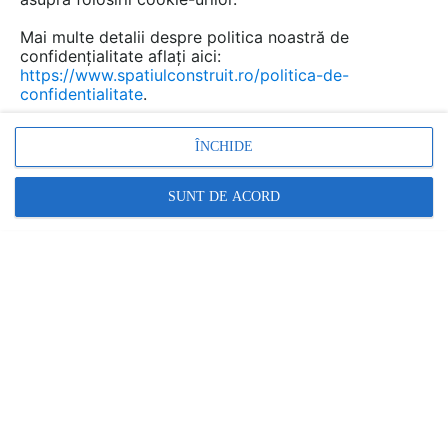
Mai multe detalii despre politica noastră de
confidențialitate aflați aici:
https://www.spatiulconstruit.ro/politica-de-
confidentialitate
.
ÎNCHIDE
SUNT DE ACORD
Traditional, usile sectionale Günther Tore au
avut panouri sandwich cu grosime de 45mm
si feronerie din inox. Gama s-a extins atat in
ceea ce priveste panourile (avem acum in plus
si panouri de 40mm, cu 4 tipuri de decor
exterior si 11 culori in gama standard), cat si
feroneria (acum este disponibila si feroneria
zincata).