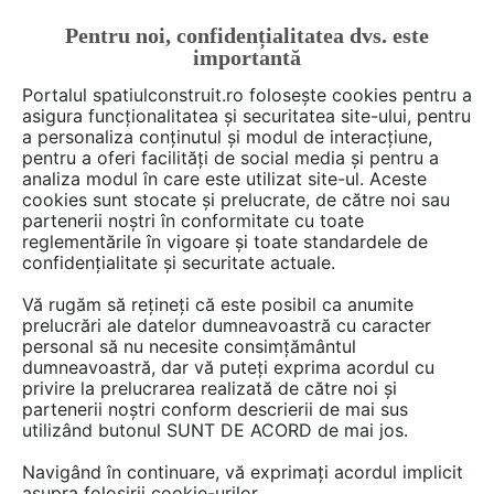
Pentru noi, confidențialitatea dvs. este
FĂ-ȚI CONT
LOGIN
importantă
CUM SE FACE
Portalul spatiulconstruit.ro folosește cookies pentru a
asigura funcționalitatea și securitatea site-ului, pentru
a personaliza conținutul și modul de interacțiune,
pentru a oferi facilități de social media și pentru a
analiza modul în care este utilizat site-ul. Aceste
De citit
știri, noutăți, comunicate
Noutăți din piață
EȘTI AICI:
cookies sunt stocate și prelucrate, de către noi sau
Usile sectionale GUNTHER
partenerii noștri în conformitate cu toate
reglementările în vigoare și toate standardele de
TORE: calitatea la cel mai inalt
confidențialitate și securitate actuale.
nivel, gama variata de produse,
Vă rugăm să rețineți că este posibil ca anumite
preturi atractive!
prelucrări ale datelor dumneavoastră cu caracter
personal să nu necesite consimțământul
dumneavoastră, dar vă puteți exprima acordul cu
privire la prelucrarea realizată de către noi și
partenerii noștri conform descrierii de mai sus
utilizând butonul SUNT DE ACORD de mai jos.
Navigând în continuare, vă exprimați acordul implicit
asupra folosirii cookie-urilor.