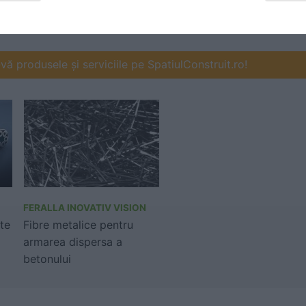
antiacida suprafete din
vapori pentru exterior si
beton
interior
ă produsele și serviciile pe SpatiulConstruit.ro!
FERALLA INOVATIV VISION
te
Fibre metalice pentru
armarea dispersa a
betonului