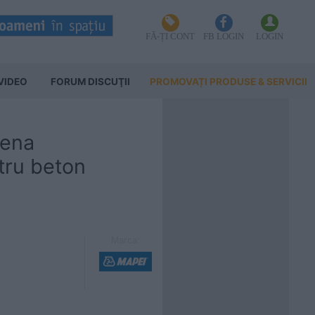
FĂ-ȚI CONT
FB LOGIN
LOGIN
VIDEO
FORUM DISCUŢII
PROMOVAȚI PRODUSE & SERVICII
lena
tru beton
Marca: