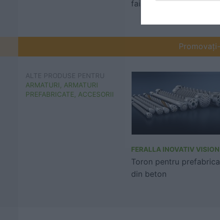
faianta, piatra naturala
Promovați-v
ALTE PRODUSE PENTRU
ARMATURI, ARMATURI
PREFABRICATE, ACCESORII
FERALLA INOVATIV VISION
Toron pentru prefabrica
din beton