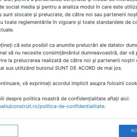
i de social media și pentru a analiza modul în care este utiliza
sunt stocate și prelucrate, de către noi sau partenerii noșt
u toate reglementările în vigoare și toate standardele de co
ctuale.
costă produsele din gama de
nofilament, pentru beton
Cere ofertă
țineți că este posibil ca anumite prelucrări ale datelor du
nal să nu necesite consimțământul dumneavoastră, dar vă 
rețuri pentru proiectul tau.
ire la prelucrarea realizată de către noi și partenerii noștr
mai sus utilizând butonul SUNT DE ACORD de mai jos.
tinuare, vă exprimați acordul implicit asupra folosirii cooki
ii despre politica noastră de confidențialitate aflați aici:
atiulconstruit.ro/politica-de-confidentialitate
.
MAPEI
MAPEI
Vopsea pentru protectie
Vopsea permeabila la
SU