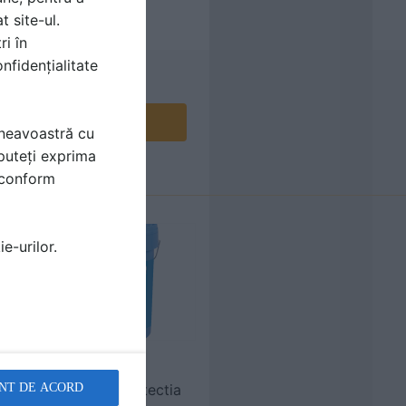
t site-ul.
ri în
nfidențialitate
Contactează
mneavoastră cu
puteți exprima
i conform
e-urilor.
MAPEI
NT DE ACORD
Vopsea pentru protectia