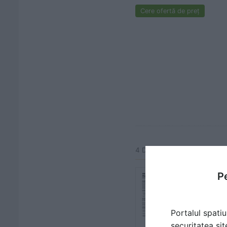
Cere ofertă de preț
4 Documentatii tehnice
Fibre din 
Pe
monofilam
pentru be
Fisa tehnica
Portalul spatiu
2 p | RO
securitatea sit