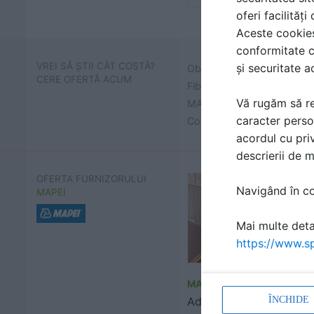
oferi facilităț
Aceste cookies 
conformitate c
VREI SĂ ȘTII CÂT COSTĂ?
și securitate a
Obține prețuri și află cât 
CERE OFERTĂ ACUM
Fibre din polipropilena mo
Vă rugăm să re
MAPEI
caracter perso
Contactează MAPEI și cere p
acordul cu priv
descrierii de 
OFERTA FURNIZORULUI
Navigând în con
MAPEI
Mai multe detal
https://www.sp
MAPEI
Adezivi pentru gresie,
ÎNCHIDE