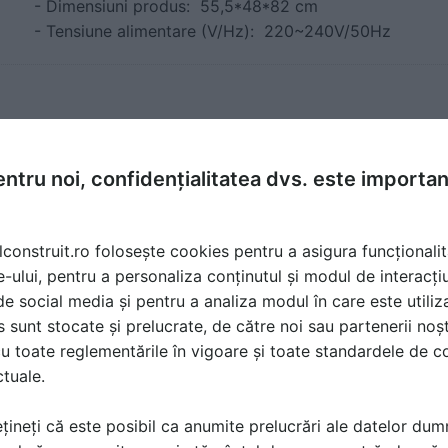
- Dimensiuni produs: 55,5*48*82 cm
- Tensiune alimentare (V/Hz): 220~240V/50Hz
 gama
ntru noi, confidențialitatea dvs. este importa
10 lucruri pe care nu le
știai despre umiditate și
sănătate
lconstruit.ro folosește cookies pentru a asigura funcționalit
e-ului, pentru a personaliza conținutul și modul de interacți
i de social media și pentru a analiza modul în care este utiliza
sunt stocate și prelucrate, de către noi sau partenerii noșt
u toate reglementările în vigoare și toate standardele de co
ctuale.
costă produsele din gama de
rofesionale Air
țineți că este posibil ca anumite prelucrări ale datelor du
Cere ofertă