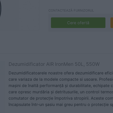
CONTACTEAZĂ FURNIZORUL
Cere ofertă
Dezumidificator AIR IronMen 50L, 550W
Dezumidificatoarele noastre ofera dezumidificare efici
care variaza de la modele compacte si usoare. Profesio
mașini de înaltă performanță și durabilitate, echipate cu
care opresc murdăria și detritusurile, un control termo
comutator de protecție împotriva stropirii. Aceste co
încapsulate într-un șasiu mai greu pentru o protecție spo