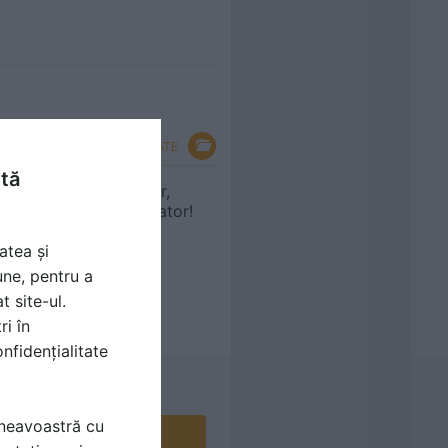
VEZI TOATE
ntă
3 în 1: Răcitor de aer,
purificator, umidificator!
atea și
une, pentru a
t site-ul.
ri în
nfidențialitate
mneavoastră cu
Contactează