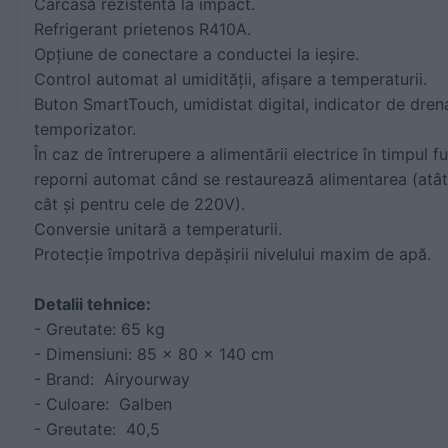
Carcasă rezistentă la impact.
Refrigerant prietenos R410A.
Opțiune de conectare a conductei la ieșire.
Control automat al umidității, afișare a temperaturii.
Buton SmartTouch, umidistat digital, indicator de drena
temporizator.
În caz de întrerupere a alimentării electrice în timpul fu
reporni automat când se restaurează alimentarea (atât
cât și pentru cele de 220V).
Conversie unitară a temperaturii.
Protecție împotriva depășirii nivelului maxim de apă.
Detalii tehnice:
- Greutate: 65 kg
- Dimensiuni: 85 × 80 × 140 cm
- Brand: Airyourway
- Culoare: Galben
- Greutate: 40,5