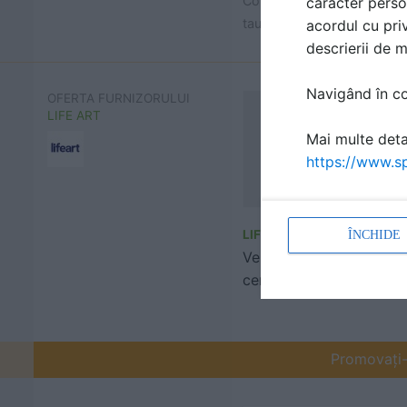
Contactează LIFE ART și cer
caracter perso
tau.
acordul cu priv
descrierii de 
Navigând în con
OFERTA FURNIZORULUI
LIFE ART
Mai multe detal
https://www.sp
LIFE ART
ÎNCHIDE
Ventilatoare axiale,
centrifugale si antiex
Promovați-v