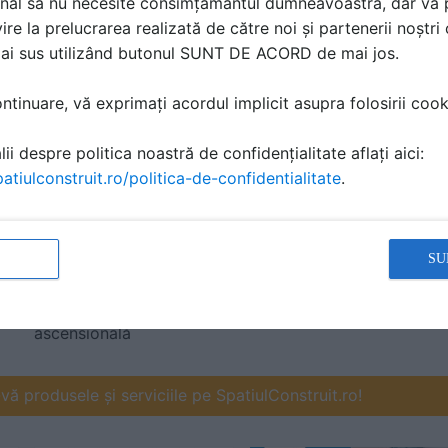
e prețuri pentru proiectul
nal să nu necesite consimțământul dumneavoastră, dar vă 
ire la prelucrarea realizată de către noi și partenerii noștr
mai sus utilizând butonul SUNT DE ACORD de mai jos.
tinuare, vă exprimați acordul implicit asupra folosirii cooki
ii despre politica noastră de confidențialitate aflați aici:
atiulconstruit.ro/politica-de-confidentialitate
.
LIFE ART
LIFE ART
SU
Dispozitiv MursecEco –
Aeroterme și tunuri de
uscare umiditate
căldură pe motorină
ascensională
ă produsele și serviciile pe SpatiulConstruit.ro!