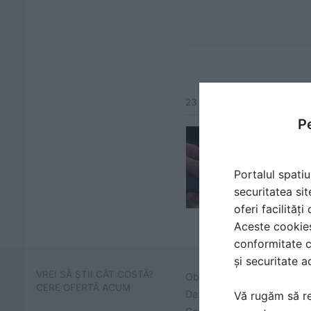
23 articole despre aceasta
Pe
Portalul spatiu
securitatea sit
oferi facilităț
Aceste cookies 
conformitate c
și securitate a
VREI SĂ ȘTII CÂT COSTĂ?
Obține prețuri și află cât 
CERE OFERTĂ ACUM
Dezumidificatoare de aer p
Vă rugăm să re