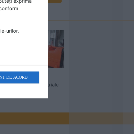
puteți exprima
i conform
e-urilor.
LIFE ART
NT DE ACORD
Purificatoare industriale
de aer