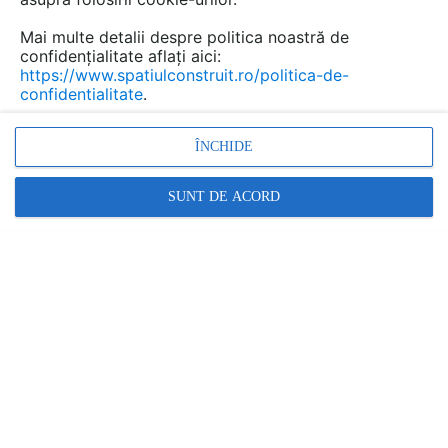
Urmăreşte această temă
Mai multe detalii despre politica noastră de
confidențialitate aflați aici:
as vrea sa stiu daca pot gasi si la vaslui sina cu snur
https://www.spatiulconstruit.ro/politica-de-
confidentialitate
.
Maria Cretu
a scris
la data 25 Aug 2017,
17:58
as vrea sa stiu daca pot gasi si la vaslui
ÎNCHIDE
sina cu snur
SUNT DE ACORD
Cum amenajez camera nepotelului?
tai pan
a scris
la data 26 Jun 2014, 09:34
Buna ziua ! Avand ceva cunostinte
de design interior sper sa va pot ajuta in
amenajarea camerei nepotelului dvs!As
avea nevoie pt ...