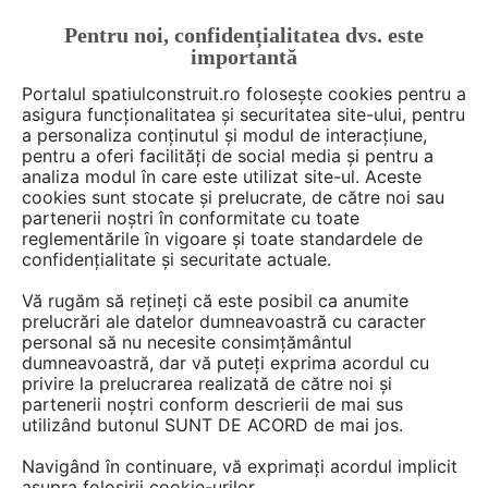
Pentru noi, confidențialitatea dvs. este
FĂ-ȚI CONT
LOGIN
importantă
CUM SE FACE
Portalul spatiulconstruit.ro folosește cookies pentru a
asigura funcționalitatea și securitatea site-ului, pentru
a personaliza conținutul și modul de interacțiune,
pentru a oferi facilități de social media și pentru a
analiza modul în care este utilizat site-ul. Aceste
Deschide filtre
cookies sunt stocate și prelucrate, de către noi sau
partenerii noștri în conformitate cu toate
reglementările în vigoare și toate standardele de
Ai o întrebare despre camera
confidențialitate și securitate actuale.
copilului? Scrie-o aici!
Vă rugăm să rețineți că este posibil ca anumite
prelucrări ale datelor dumneavoastră cu caracter
personal să nu necesite consimțământul
dumneavoastră, dar vă puteți exprima acordul cu
privire la prelucrarea realizată de către noi și
partenerii noștri conform descrierii de mai sus
utilizând butonul SUNT DE ACORD de mai jos.
13 discuţii despre
Camera copilului
Navigând în continuare, vă exprimați acordul implicit
asupra folosirii cookie-urilor.