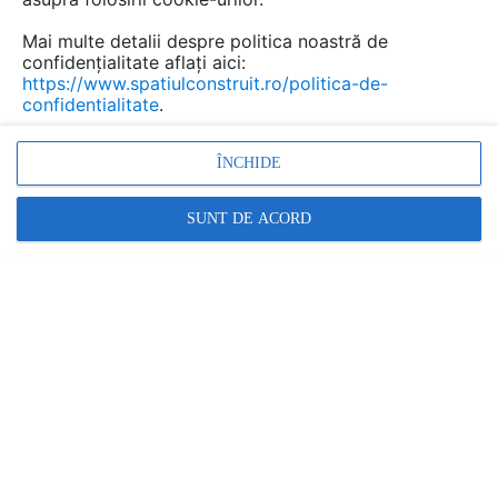
un pret orientativ?
Mai multe detalii despre politica noastră de
confidențialitate aflați aici:
Răspunde
https://www.spatiulconstruit.ro/politica-de-
confidentialitate
.
scris de
Alin Neagu
la data 23 Oct 2012, 09:24
ÎNCHIDE
Vezi site www.green-future.ro
SUNT DE ACORD
Cu stima ,
Alin Neagu
0720110044
Răspunde
Promovați-vă produsele și serviciile pe
SpatiulConstruit.ro!