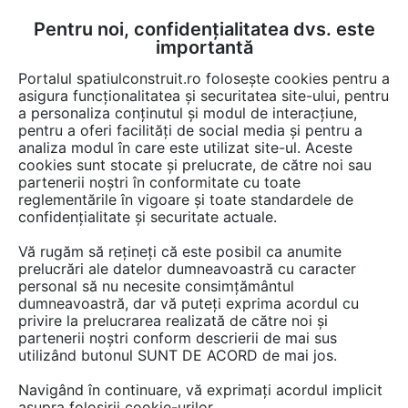
Pentru noi, confidențialitatea dvs. este
FĂ-ȚI CONT
LOGIN
importantă
CUM SE FACE
Portalul spatiulconstruit.ro folosește cookies pentru a
asigura funcționalitatea și securitatea site-ului, pentru
a personaliza conținutul și modul de interacțiune,
pentru a oferi facilități de social media și pentru a
analiza modul în care este utilizat site-ul. Aceste
EȘTI AICI:
Forum discuții
Finisaje si amenajari interioare
Dormitor, dressing
cookies sunt stocate și prelucrate, de către noi sau
partenerii noștri în conformitate cu toate
reglementările în vigoare și toate standardele de
confidențialitate și securitate actuale.
Vă rugăm să rețineți că este posibil ca anumite
prelucrări ale datelor dumneavoastră cu caracter
Un pret orientativ?
personal să nu necesite consimțământul
dumneavoastră, dar vă puteți exprima acordul cu
privire la prelucrarea realizată de către noi și
partenerii noștri conform descrierii de mai sus
Urmăreşte această discuţie
utilizând butonul SUNT DE ACORD de mai jos.
Navigând în continuare, vă exprimați acordul implicit
scris de
Pungan Adrian
la data 23 Oct 2012, 07:22
asupra folosirii cookie-urilor.