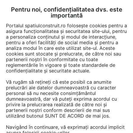
Pentru noi, confidențialitatea dvs. este
FĂ-ȚI CONT
LOGIN
importantă
CUM SE FACE
Portalul spatiulconstruit.ro folosește cookies pentru a
asigura funcționalitatea și securitatea site-ului, pentru
a personaliza conținutul și modul de interacțiune,
pentru a oferi facilități de social media și pentru a
analiza modul în care este utilizat site-ul. Aceste
EȘTI AICI:
Forum discuții
Finisaje si amenajari interioare
Dormitor, dressing
cookies sunt stocate și prelucrate, de către noi sau
partenerii noștri în conformitate cu toate
reglementările în vigoare și toate standardele de
confidențialitate și securitate actuale.
Vă rugăm să rețineți că este posibil ca anumite
prelucrări ale datelor dumneavoastră cu caracter
Pret saltele din lana
personal să nu necesite consimțământul
dumneavoastră, dar vă puteți exprima acordul cu
privire la prelucrarea realizată de către noi și
partenerii noștri conform descrierii de mai sus
Urmăreşte această discuţie
utilizând butonul SUNT DE ACORD de mai jos.
Navigând în continuare, vă exprimați acordul implicit
scris de
Fanu
la data 17 Nov 2013, 15:26
asupra folosirii cookie-urilor.