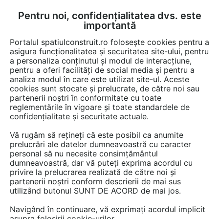
Pentru noi, confidențialitatea dvs. este
FĂ-ȚI CONT
LOGIN
importantă
CUM SE FACE
Portalul spatiulconstruit.ro folosește cookies pentru a
asigura funcționalitatea și securitatea site-ului, pentru
a personaliza conținutul și modul de interacțiune,
pentru a oferi facilități de social media și pentru a
analiza modul în care este utilizat site-ul. Aceste
Game de produse
Instalatii apa / canalizare / drenaj
Tevi, fitingu
EȘTI AICI:
cookies sunt stocate și prelucrate, de către noi sau
partenerii noștri în conformitate cu toate
reglementările în vigoare și toate standardele de
confidențialitate și securitate actuale.
Vă rugăm să rețineți că este posibil ca anumite
prelucrări ale datelor dumneavoastră cu caracter
personal să nu necesite consimțământul
dumneavoastră, dar vă puteți exprima acordul cu
privire la prelucrarea realizată de către noi și
partenerii noștri conform descrierii de mai sus
utilizând butonul SUNT DE ACORD de mai jos.
Navigând în continuare, vă exprimați acordul implicit
asupra folosirii cookie-urilor.