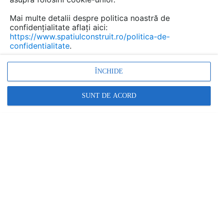
Mai multe detalii despre politica noastră de
confidențialitate aflați aici:
Tevi din PVC de tubare pentru
https://www.spatiulconstruit.ro/politica-de-
confidentialitate
.
puturi forate TeraPlast
-
documentații tehnice
ÎNCHIDE
Marca:
PRODUS FURNIZAT DE:
SUNT DE ACORD
TeraPlast
Vezi profil furnizor
Cere ofertă
Contactează
Descriere
Documentaţii (1)