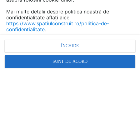
blaturidebucatarii.ro îți oferă soluții
personalizate pentru bucătăria și baia ta.
Mai multe detalii despre politica noastră de
confidențialitate aflați aici:
https://www.spatiulconstruit.ro/politica-de-
confidentialitate
.
ÎNCHIDE
SUNT DE ACORD
De ce să alegi blaturile din quartz compozit?