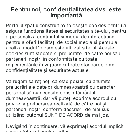
Pentru noi, confidențialitatea dvs. este
FĂ-ȚI CONT
LOGIN
importantă
CUM SE FACE
Portalul spatiulconstruit.ro folosește cookies pentru a
asigura funcționalitatea și securitatea site-ului, pentru
a personaliza conținutul și modul de interacțiune,
pentru a oferi facilități de social media și pentru a
analiza modul în care este utilizat site-ul. Aceste
De citit
Articole
Bucatarie
EȘTI AICI:
cookies sunt stocate și prelucrate, de către noi sau
Blaturi din quartz compozit
partenerii noștri în conformitate cu toate
reglementările în vigoare și toate standardele de
pentru bucătărie și baie de la
confidențialitate și securitate actuale.
Studio Quartz
Vă rugăm să rețineți că este posibil ca anumite
prelucrări ale datelor dumneavoastră cu caracter
personal să nu necesite consimțământul
Blaturile din quartz compozit au devenit o
dumneavoastră, dar vă puteți exprima acordul cu
privire la prelucrarea realizată de către noi și
alegere de top în amenajările moderne datorită
partenerii noștri conform descrierii de mai sus
combinației perfecte între estetică și
utilizând butonul SUNT DE ACORD de mai jos.
funcționalitate. Dacă îți dorești un blat care să
Navigând în continuare, vă exprimați acordul implicit
îmbine frumusețea cu rezistența,
asupra folosirii cookie-urilor.