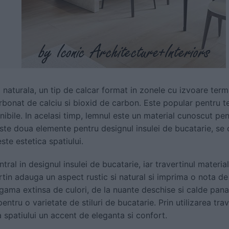
a naturala, un tip de calcar format in zonele cu izvoare terma
arbonat de calciu si bioxid de carbon. Este popular pentru t
ibile. In acelasi timp, lemnul este un material cunoscut pen
te doua elemente pentru designul insulei de bucatarie, se o
te estetica spatiului.
tral in designul insulei de bucatarie, iar travertinul materi
ertin adauga un aspect rustic si natural si imprima o nota de 
 gama extinsa de culori, de la nuante deschise si calde pana 
ntru o varietate de stiluri de bucatarie. Prin utilizarea trave
 spatiului un accent de eleganta si confort.