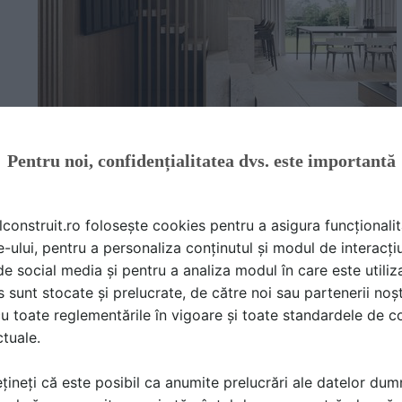
Pentru noi, confidențialitatea dvs. este importantă
lconstruit.ro folosește cookies pentru a asigura funcționalit
e-ului, pentru a personaliza conținutul și modul de interacți
i de social media și pentru a analiza modul în care este utiliza
sunt stocate și prelucrate, de către noi sau partenerii noșt
i travertin este evident in toate elementele insulei de buca
u toate reglementările în vigoare și toate standardele de co
 din lemn masiv, care imprima caldura si caracter, in timp ce 
ctuale.
x. Aceasta combinatie de texturi si nuante creeaza echilibrul
țineți că este posibil ca anumite prelucrări ale datelor du
este alegerea accesoriilor si a mobilierului pentru insula d