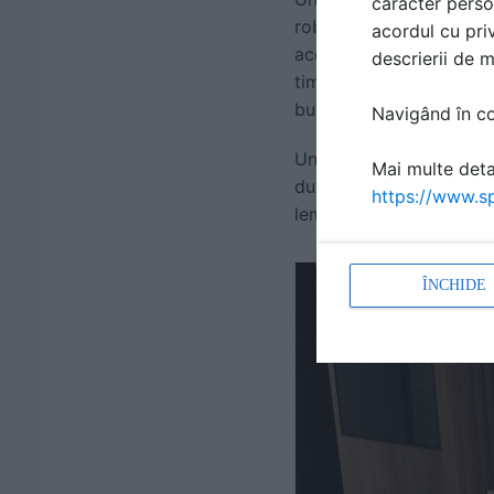
caracter perso
robinetele si lampile vo
acordul cu priv
accesorii din lemn sau c
descrierii de 
timp, un robinet elegant
bucatarie.
Navigând în con
Un alt aspect important 
Mai multe detal
durabile si usor de intre
https://www.sp
lemnul poate fi recondit
ÎNCHIDE