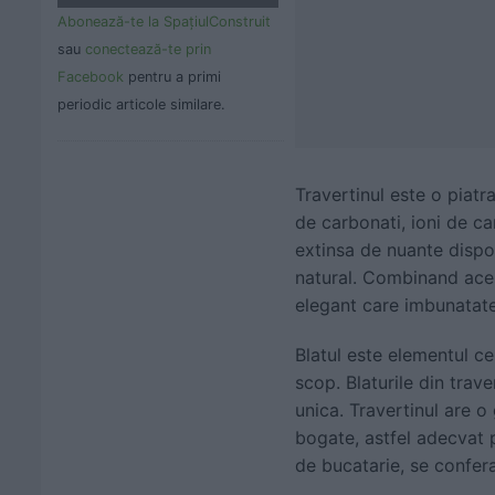
Abonează-te la SpaţiulConstruit
sau
conectează-te prin
Facebook
pentru a primi
periodic articole similare.
Travertinul este o piatr
de carbonati, ioni de c
extinsa de nuante dispon
natural. Combinand aces
elegant care imbunatates
Blatul este elementul cen
scop. Blaturile din trav
unica. Travertinul are o
bogate, astfel adecvat pe
de bucatarie, se confera