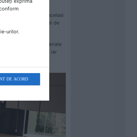
puteți exprima
 evident, se pot alege
i conform
lor din travertin. In acelasi
icat si caldura insulei de
e-urilor.
ul si lemnul sunt materiale
 bine aspectul in timp, iar
NT DE ACORD