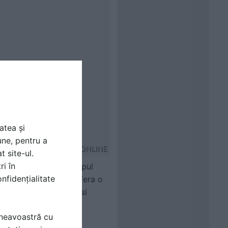
atea și
une, pentru a
PIATRAONLINE
t site-ul.
ri în
tarie. De exemplu, corpul
nfidențialitate
blatul din travertin ofera o
 perfect intre rustic si
mneavoastră cu
e bucatarie. Manerele,