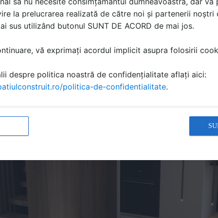
nal să nu necesite consimțământul dumneavoastră, dar vă 
r completa aspectul general al spatiului. Pentru un contrast
ire la prelucrarea realizată de către noi și partenerii noștr
u finisaje lemnoase pentru a completa frumos textura blaturi
mai sus utilizând butonul SUNT DE ACORD de mai jos.
 cu finisaj de bronz sau cupru poate adauga un aspect sofist
tinuare, vă exprimați acordul implicit asupra folosirii cooki
de mentionat este ca, dincolo de aspectul estetic, travertin
ii despre politica noastră de confidențialitate aflați aici:
tinut. Travertinul este rezistent la zgarieturi si isi pastreaza
atiulconstruit.ro/politica-de-confidentialitate
.
ionat pentru a arata mereu la fel de bine.
SU