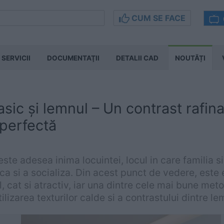
CUM SE FACE
SERVICII
DOCUMENTAŢII
DETALII CAD
NOUTĂȚI
asic și lemnul – Un contrast rafin
 perfectă
este adesea inima locuintei, locul in care familia s
ca si a socializa. Din acest punct de vedere, este 
al, cat si atractiv, iar una dintre cele mai bune me
tilizarea texturilor calde si a contrastului dintre le