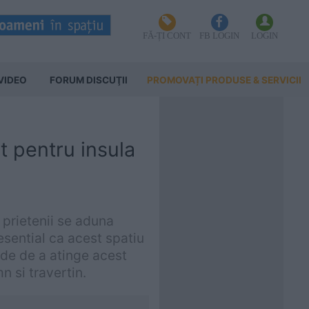
FĂ-ȚI CONT
FB LOGIN
LOGIN
VIDEO
FORUM DISCUŢII
PROMOVAȚI PRODUSE & SERVICII
at pentru insula
i prietenii se aduna
esential ca acest spatiu
tode de a atinge acest
mn si travertin.