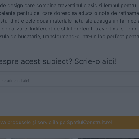
 de design care combina travertinul clasic si lemnul pentru 
elenta pentru cei care doresc sa aduca o nota de rafinament
rastul dintre cele doua materiale naturale adauga un farmec 
 socializare. Indiferent de stilul preferat, travertinul si le
nsula de bucatarie, transformand-o intr-un loc perfect pentr
espre acest subiect? Scrie-o aici!
ă produsele și serviciile pe SpatiulConstruit.ro!