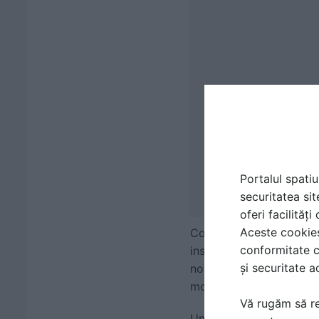
Portalul spatiu
securitatea sit
oferi facilităț
Aceste cookies 
Contrastul dintre lemn s
conformitate c
insulei poate fi realizat
și securitate a
nota de rafinament si lu
modern.
Vă rugăm să re
Un alt aspect important 