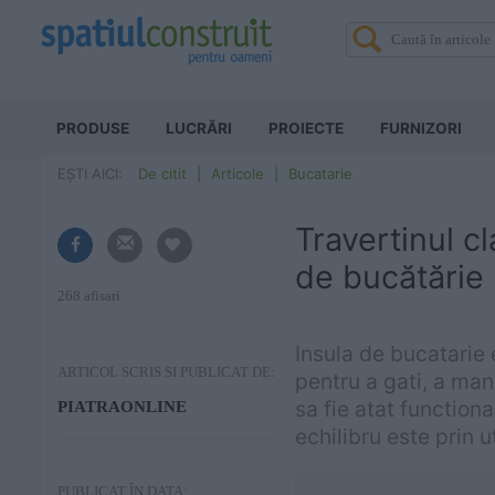
PRODUSE
LUCRĂRI
PROIECTE
FURNIZORI
EȘTI AICI:
De citit
Articole
Bucatarie
Travertinul cl
de bucătărie
268 afisari
Insula de bucatarie 
ARTICOL SCRIS SI PUBLICAT DE:
pentru a gati, a man
sa fie atat function
PIATRAONLINE
echilibru este prin u
PUBLICAT ÎN DATA: