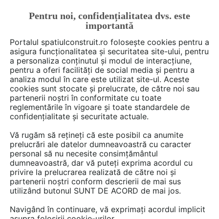
Pentru noi, confidențialitatea dvs. este
FĂ-ȚI CONT
LOGIN
importantă
CUM SE FACE
Portalul spatiulconstruit.ro folosește cookies pentru a
asigura funcționalitatea și securitatea site-ului, pentru
a personaliza conținutul și modul de interacțiune,
pentru a oferi facilități de social media și pentru a
analiza modul în care este utilizat site-ul. Aceste
cookies sunt stocate și prelucrate, de către noi sau
partenerii noștri în conformitate cu toate
sunwin1bzz
reglementările în vigoare și toate standardele de
confidențialitate și securitate actuale.
Vă rugăm să rețineți că este posibil ca anumite
prelucrări ale datelor dumneavoastră cu caracter
DISCUTII
personal să nu necesite consimțământul
dumneavoastră, dar vă puteți exprima acordul cu
privire la prelucrarea realizată de către noi și
1 post
partenerii noștri conform descrierii de mai sus
utilizând butonul SUNT DE ACORD de mai jos.
Navigând în continuare, vă exprimați acordul implicit
1 - 1 din 1 post
asupra folosirii cookie-urilor.