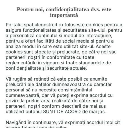
Pentru noi, confidențialitatea dvs. este
FĂ-ȚI CONT
LOGIN
importantă
CUM SE FACE
Portalul spatiulconstruit.ro folosește cookies pentru a
asigura funcționalitatea și securitatea site-ului, pentru
a personaliza conținutul și modul de interacțiune,
pentru a oferi facilități de social media și pentru a
analiza modul în care este utilizat site-ul. Aceste
cookies sunt stocate și prelucrate, de către noi sau
partenerii noștri în conformitate cu toate
rezolvit
reglementările în vigoare și toate standardele de
confidențialitate și securitate actuale.
Vă rugăm să rețineți că este posibil ca anumite
prelucrări ale datelor dumneavoastră cu caracter
DISCUTII
personal să nu necesite consimțământul
dumneavoastră, dar vă puteți exprima acordul cu
privire la prelucrarea realizată de către noi și
2 posturi
partenerii noștri conform descrierii de mai sus
utilizând butonul SUNT DE ACORD de mai jos.
Navigând în continuare, vă exprimați acordul implicit
1 - 2 din 2 posturi
asupra folosirii cookie-urilor.