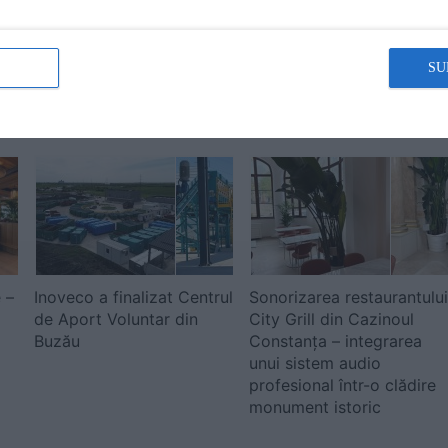
ăți
si electrice pentru Mayr
mărunțiți: un nou proiect
se
Melnhof Packaging
finalizat de RAP Tronic
România
Process Engineering,
SU
România
 –
Inoveco a finalizat Centrul
Sonorizarea restaurantului
de Aport Voluntar din
City Grill din Cazinoul
Buzău
Constanța – integrarea
unui sistem audio
profesional într-o clădire
monument istoric