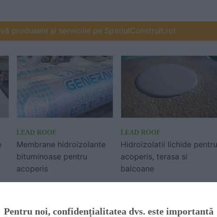
ă produsele și serviciile pe SpatiulConstruit.ro!
LEAD ROOF
LEAD ROOF
e
Membrane hidroizolante
Hidroizolatii lichide pentr
bituminoase pentru
acoperis, terasa si
acoperis
balcoane
Pentru noi, confidențialitatea dvs. este importantă