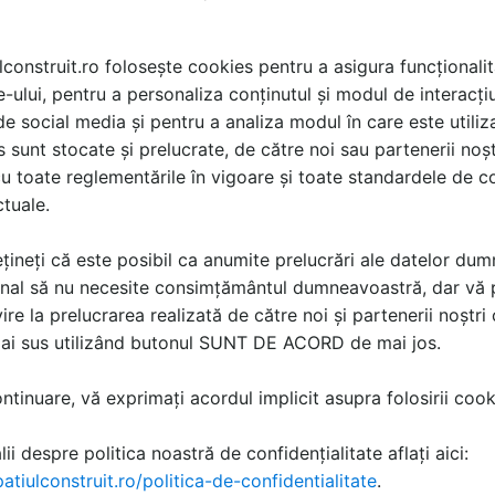
lconstruit.ro folosește cookies pentru a asigura funcționalit
e-ului, pentru a personaliza conținutul și modul de interacți
i de social media și pentru a analiza modul în care este utiliza
sunt stocate și prelucrate, de către noi sau partenerii noșt
Sun Leader
Consultant Asigurari.ro
Servicii de amenajari
Asigurare pentru terenuri
u toate reglementările în vigoare și toate standardele de co
terase rezidentiale si
si culturi agricole
ctuale.
horeca
țineți că este posibil ca anumite prelucrări ale datelor du
nal să nu necesite consimțământul dumneavoastră, dar vă 
ire la prelucrarea realizată de către noi și partenerii noștr
mai sus utilizând butonul SUNT DE ACORD de mai jos.
tinuare, vă exprimați acordul implicit asupra folosirii cooki
ii despre politica noastră de confidențialitate aflați aici:
Execuția instalațiilor
Soluție turnkey pentru
atiulconstruit.ro/politica-de-confidentialitate
.
ire
exterioare, HVAC, sanitare
manipularea biscuiților