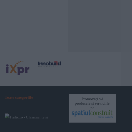
Toate categoriile
Promovați-vă
produsele și serviciile
pe