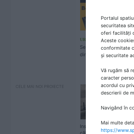
Portalul spatiu
securitatea sit
oferi facilităț
Aceste cookies 
URGENT BETON
Servicii de livrare beton
conformitate c
direct pe santier
și securitate a
Vă rugăm să re
caracter perso
acordul cu priv
CELE MAI NOI PROIECTE
descrierii de 
Navigând în con
Mai multe detal
Instalare pompe de
https://www.sp
căldură și unități de răc