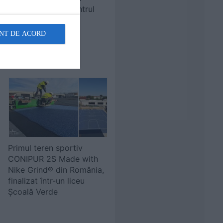
sanitare pentru Centrul
Logistic Karl Heinz
Dietrich din Brașov
NT DE ACORD
Primul teren sportiv
CONIPUR 2S Made with
Nike Grind® din România,
finalizat într-un liceu
Școală Verde