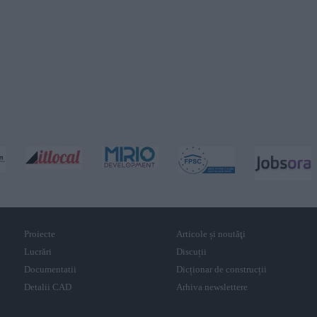
Proiecte
Articole și noutăţi
Lucrări
Discuții
Documentatii
Dicționar de construcții
Detalii CAD
Arhiva newslettere