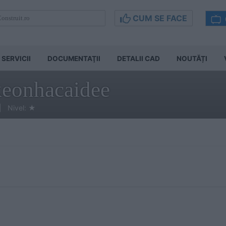
CUM SE FACE
SERVICII
DOCUMENTAŢII
DETALII CAD
NOUTĂȚI
eonhacaidee
| Nivel:
★