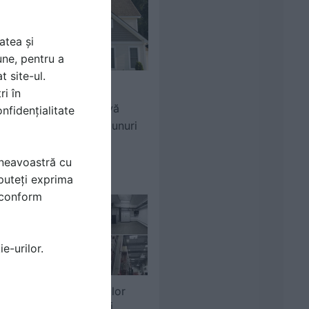
atea și
une, pentru a
t site-ul.
ri în
Consultant Asigurari.ro
Asigurare facultativă
nfidențialitate
pentru locuință și bunuri
mneavoastră cu
puteți exprima
i conform
e-urilor.
Realizarea instalațiilor
termice, electrice și