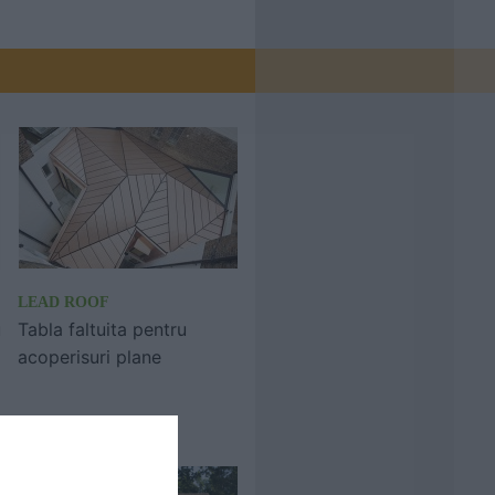
LEAD ROOF
u
Tabla faltuita pentru
acoperisuri plane