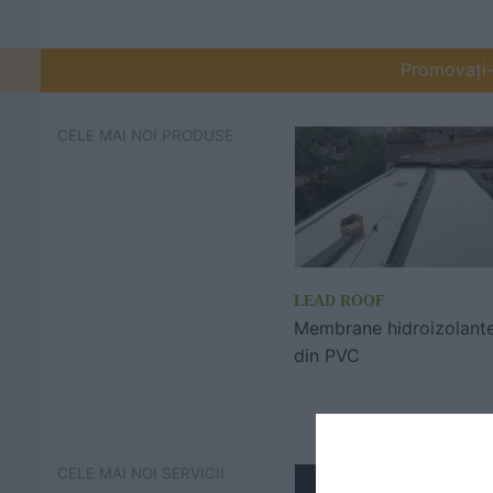
Promovați-v
CELE MAI NOI PRODUSE
LEAD ROOF
Membrane hidroizolant
din PVC
CELE MAI NOI SERVICII