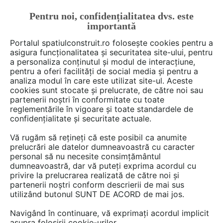
Pentru noi, confidențialitatea dvs. este
FĂ-ȚI CONT
LOGIN
importantă
CUM SE FACE
Portalul spatiulconstruit.ro folosește cookies pentru a
asigura funcționalitatea și securitatea site-ului, pentru
a personaliza conținutul și modul de interacțiune,
pentru a oferi facilități de social media și pentru a
analiza modul în care este utilizat site-ul. Aceste
cookies sunt stocate și prelucrate, de către noi sau
partenerii noștri în conformitate cu toate
L_S
reglementările în vigoare și toate standardele de
confidențialitate și securitate actuale.
Vă rugăm să rețineți că este posibil ca anumite
prelucrări ale datelor dumneavoastră cu caracter
DISCUTII
personal să nu necesite consimțământul
dumneavoastră, dar vă puteți exprima acordul cu
privire la prelucrarea realizată de către noi și
1 post
partenerii noștri conform descrierii de mai sus
utilizând butonul SUNT DE ACORD de mai jos.
Navigând în continuare, vă exprimați acordul implicit
1 - 1 din 1 post
asupra folosirii cookie-urilor.