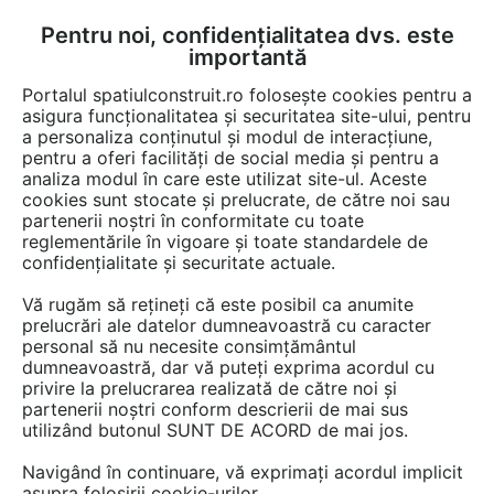
Pentru noi, confidențialitatea dvs. este
FĂ-ȚI CONT
LOGIN
importantă
CUM SE FACE
Portalul spatiulconstruit.ro folosește cookies pentru a
asigura funcționalitatea și securitatea site-ului, pentru
a personaliza conținutul și modul de interacțiune,
pentru a oferi facilități de social media și pentru a
analiza modul în care este utilizat site-ul. Aceste
Game de produse
Pardoseli de interior
Plinte, profile, scafe, gra
EȘTI AICI:
cookies sunt stocate și prelucrate, de către noi sau
partenerii noștri în conformitate cu toate
reglementările în vigoare și toate standardele de
confidențialitate și securitate actuale.
Vă rugăm să rețineți că este posibil ca anumite
prelucrări ale datelor dumneavoastră cu caracter
personal să nu necesite consimțământul
dumneavoastră, dar vă puteți exprima acordul cu
privire la prelucrarea realizată de către noi și
partenerii noștri conform descrierii de mai sus
utilizând butonul SUNT DE ACORD de mai jos.
Navigând în continuare, vă exprimați acordul implicit
asupra folosirii cookie-urilor.