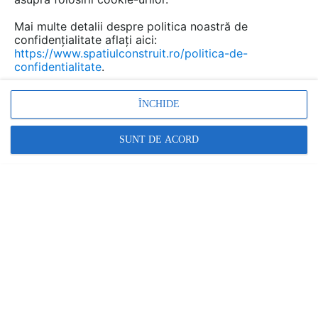
Mai multe detalii despre politica noastră de
confidențialitate aflați aici:
Stergatoare de intrare
https://www.spatiulconstruit.ro/politica-de-
confidentialitate
.
profesionale - presuri, bariere
praf HAGOMAT
ÎNCHIDE
Marca:
PRODUS FURNIZAT DE:
SUNT DE ACORD
HAUS
Vezi profil furnizor
Cere ofertă
Contactează
Descriere
Imagini (18)
Documentaţii (1)
Articole (12)
HAGOMAT va ofera stergatoare de intrare profesionale,