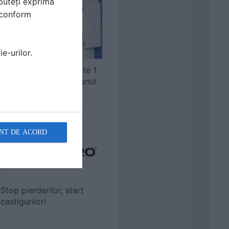
puteți exprima
i conform
e-urilor.
Gealan a furnizat peste 1
milion de ferestre in anul
2015
NT DE ACORD
Stop pierderilor, start
castigurilor!