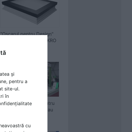
"Oscarul pentru Design"
acordat brandului FAKRO
ntă
atea și
une, pentru a
t site-ul.
ri în
Ferestrele FAKRO pentru
nfidențialitate
acoperis terasa tip F au
obtinut pre...
mneavoastră cu