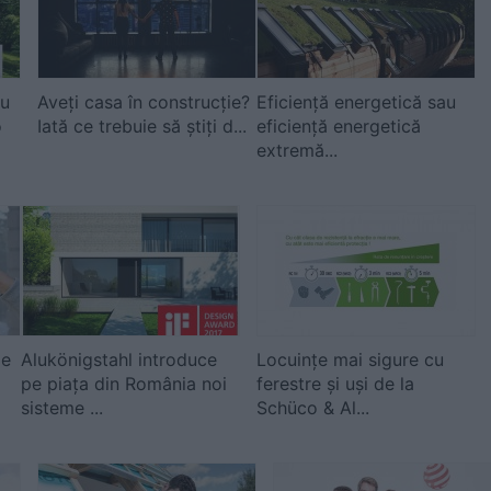
cu
Aveți casa în construcție?
Eficiență energetică sau
o
Iată ce trebuie să știți d...
eficiență energetică
extremă...
le
Alukönigstahl introduce
Locuințe mai sigure cu
pe piața din România noi
ferestre și uși de la
sisteme ...
Schüco & Al...