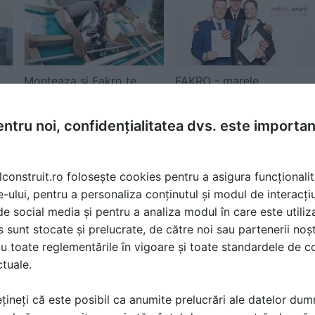
Monteaza si Fakro te
FAKRO - marele
re
premiaza!
castigator al "Oscarului
pentru Design"
ntru noi, confidențialitatea dvs. este importa
lconstruit.ro folosește cookies pentru a asigura funcționalit
e-ului, pentru a personaliza conținutul și modul de interacți
i de social media și pentru a analiza modul în care este utiliza
sunt stocate și prelucrate, de către noi sau partenerii noșt
Ferestre cu un viitor
Alukonigstahl Romania:
u toate reglementările în vigoare și toate standardele de co
luminos - FAKRO
Schuco lanseaza o
ctuale.
preSelect cu dubla art...
companie care se va...
țineți că este posibil ca anumite prelucrări ale datelor du