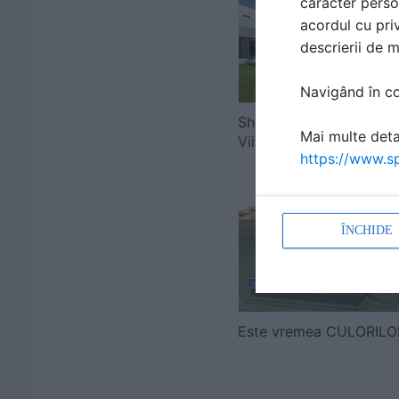
caracter perso
acordul cu priv
descrierii de 
Navigând în con
Show House - Casa
Mai multe detal
Viitorului
https://www.sp
ÎNCHIDE
Este vremea CULORILO