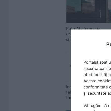
Roto AL: feroneria
universala pentru ferest
si usi de balc...
Pe
Portalul spatiu
securitatea sit
oferi facilităț
Aceste cookies 
Inovatie in stare pura -
conformitate c
tehnologia FAKRO
și securitate a
thermoPro
Vă rugăm să re