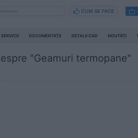
CUM SE FACE
SERVICII
DOCUMENTAŢII
DETALII CAD
NOUTĂȚI
 despre "Geamuri termopane"