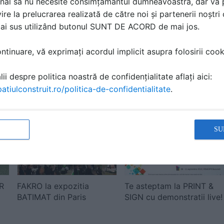
nal să nu necesite consimțământul dumneavoastră, dar vă 
ire la prelucrarea realizată de către noi și partenerii noștr
mai sus utilizând butonul SUNT DE ACORD de mai jos.
tinuare, vă exprimați acordul implicit asupra folosirii cooki
Noul sistem complet din
FTT U8 THERMO -
ii despre politica noastră de confidențialitate aflați aici:
sticla GEALAN-KUBUS®,
fereastra viitorului
atiulconstruit.ro/politica-de-confidentialitate
.
prezentat la ...
SU
R
FAKRO la expozitia
Te asteptam la PRINT &
BATIMAT din Paris
SIGN cu demonstratii live!