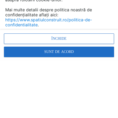
Mai multe detalii despre politica noastră de
confidențialitate aflați aici:
https://www.spatiulconstruit.ro/politica-de-
confidentialitate
.
ÎNCHIDE
SUNT DE ACORD
Prezentă în România de 22 de ani,
Alukönigstahl a fost mereu un trendsetter. Fie
că este vorba despre eficiență energetică,
automatizare, siguranță sau design - cerințele
investitorilor imobiliari sunt mereu în creștere.
De aceea și soluțiile devin tot mai complexe.