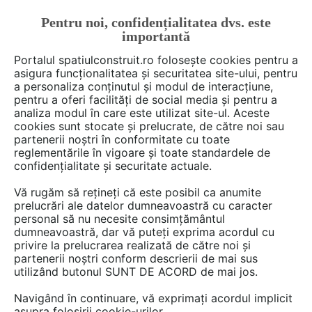
Pentru noi, confidențialitatea dvs. este
FĂ-ȚI CONT
LOGIN
importantă
CUM SE FACE
Portalul spatiulconstruit.ro folosește cookies pentru a
asigura funcționalitatea și securitatea site-ului, pentru
a personaliza conținutul și modul de interacțiune,
pentru a oferi facilități de social media și pentru a
analiza modul în care este utilizat site-ul. Aceste
De citit
știri, noutăți, comunicate
Noutăți din piață
EȘTI AICI:
cookies sunt stocate și prelucrate, de către noi sau
Alukönigstahl introduce pe
partenerii noștri în conformitate cu toate
reglementările în vigoare și toate standardele de
piața din România noi sisteme
confidențialitate și securitate actuale.
Schüco, cu randament și
Vă rugăm să rețineți că este posibil ca anumite
eficiență crescute pentru
prelucrări ale datelor dumneavoastră cu caracter
personal să nu necesite consimțământul
producția elementelor din
dumneavoastră, dar vă puteți exprima acordul cu
privire la prelucrarea realizată de către noi și
aluminiu
partenerii noștri conform descrierii de mai sus
utilizând butonul SUNT DE ACORD de mai jos.
Navigând în continuare, vă exprimați acordul implicit
asupra folosirii cookie-urilor.