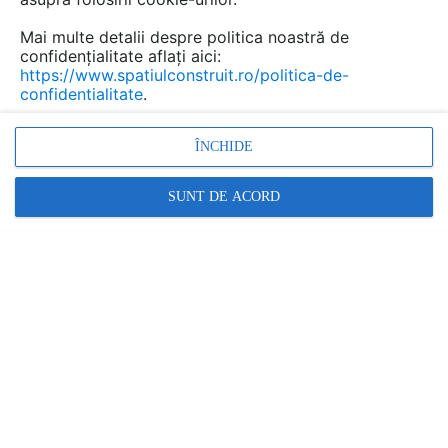
Mai multe detalii despre politica noastră de
confidențialitate aflați aici:
https://www.spatiulconstruit.ro/politica-de-
confidentialitate
.
ÎNCHIDE
SUNT DE ACORD
Un om intelept a spus: “Not everything that looks good
is good and not everything that is good looks good”;
acum cu Unilux, le poti avea pe amandoua.