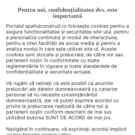
Pentru noi, confidențialitatea dvs. este
FĂ-ȚI CONT
LOGIN
importantă
CUM SE FACE
Portalul spatiulconstruit.ro folosește cookies pentru a
asigura funcționalitatea și securitatea site-ului, pentru
a personaliza conținutul și modul de interacțiune,
pentru a oferi facilități de social media și pentru a
analiza modul în care este utilizat site-ul. Aceste
De citit
știri, noutăți, comunicate
Noutăți din piață
EȘTI AICI:
cookies sunt stocate și prelucrate, de către noi sau
Cum sa beneficiezi de stilul
partenerii noștri în conformitate cu toate
reglementările în vigoare și toate standardele de
modern sau clasic fără
confidențialitate și securitate actuale.
compromisuri, cu sistemele
Vă rugăm să rețineți că este posibil ca anumite
UNILUX
prelucrări ale datelor dumneavoastră cu caracter
personal să nu necesite consimțământul
dumneavoastră, dar vă puteți exprima acordul cu
privire la prelucrarea realizată de către noi și
partenerii noștri conform descrierii de mai sus
utilizând butonul SUNT DE ACORD de mai jos.
Navigând în continuare, vă exprimați acordul implicit
asupra folosirii cookie-urilor.