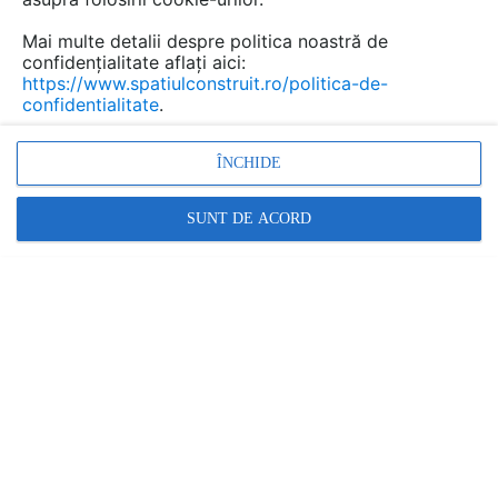
Mai multe detalii despre politica noastră de
confidențialitate aflați aici:
Adezivi pentru plinte si profile
https://www.spatiulconstruit.ro/politica-de-
confidentialitate
.
din PVC MAPEI
Marca:
ÎNCHIDE
PRODUS FURNIZAT DE:
MAPEI
SUNT DE ACORD
Vezi profil furnizor
Cere ofertă
Contactează
Descriere
Documentaţii (1)
Adeziv policloroprenic in solventi cu aplicare
pe suport si pe finisaj - ADESILEX VZ