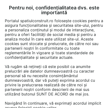
Pentru noi, confidențialitatea dvs. este
FĂ-ȚI CONT
LOGIN
importantă
CUM SE FACE
Portalul spatiulconstruit.ro folosește cookies pentru a
asigura funcționalitatea și securitatea site-ului, pentru
a personaliza conținutul și modul de interacțiune,
pentru a oferi facilități de social media și pentru a
analiza modul în care este utilizat site-ul. Aceste
Game de produse
Scari, trepte
Adezivi
Adezivi pentru plinte s
EȘTI AICI:
cookies sunt stocate și prelucrate, de către noi sau
partenerii noștri în conformitate cu toate
reglementările în vigoare și toate standardele de
confidențialitate și securitate actuale.
Vă rugăm să rețineți că este posibil ca anumite
prelucrări ale datelor dumneavoastră cu caracter
personal să nu necesite consimțământul
dumneavoastră, dar vă puteți exprima acordul cu
privire la prelucrarea realizată de către noi și
partenerii noștri conform descrierii de mai sus
utilizând butonul SUNT DE ACORD de mai jos.
Navigând în continuare, vă exprimați acordul implicit
asupra folosirii cookie-urilor.