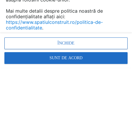
Mai multe detalii despre politica noastră de
confidențialitate aflați aici:
Adezivi pentru pardoseli
https://www.spatiulconstruit.ro/politica-de-
confidentialitate
.
sportive din cauciuc, PVC,
gazon sintetic MAPEI
ÎNCHIDE
Marca:
PRODUS FURNIZAT DE:
SUNT DE ACORD
MAPEI
Vezi profil furnizor
Cere ofertă
Contactează
Descriere
Documentaţii (3)
Adeziv epoxi-poliuretanic bicomponent -