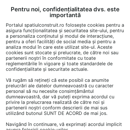
Pentru noi, confidențialitatea dvs. este
FĂ-ȚI CONT
LOGIN
importantă
CUM SE FACE
Portalul spatiulconstruit.ro folosește cookies pentru a
asigura funcționalitatea și securitatea site-ului, pentru
a personaliza conținutul și modul de interacțiune,
pentru a oferi facilități de social media și pentru a
analiza modul în care este utilizat site-ul. Aceste
Game de produse
Pardoseli de interior
Adezivi
Adezivi covoa
EȘTI AICI:
cookies sunt stocate și prelucrate, de către noi sau
partenerii noștri în conformitate cu toate
reglementările în vigoare și toate standardele de
confidențialitate și securitate actuale.
Vă rugăm să rețineți că este posibil ca anumite
prelucrări ale datelor dumneavoastră cu caracter
personal să nu necesite consimțământul
dumneavoastră, dar vă puteți exprima acordul cu
privire la prelucrarea realizată de către noi și
partenerii noștri conform descrierii de mai sus
utilizând butonul SUNT DE ACORD de mai jos.
Navigând în continuare, vă exprimați acordul implicit
asupra folosirii cookie-urilor.