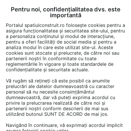
Pentru noi, confidențialitatea dvs. este
FĂ-ȚI CONT
LOGIN
importantă
CUM SE FACE
Portalul spatiulconstruit.ro folosește cookies pentru a
asigura funcționalitatea și securitatea site-ului, pentru
a personaliza conținutul și modul de interacțiune,
pentru a oferi facilități de social media și pentru a
analiza modul în care este utilizat site-ul. Aceste
cookies sunt stocate și prelucrate, de către noi sau
partenerii noștri în conformitate cu toate
reglementările în vigoare și toate standardele de
confidențialitate și securitate actuale.
Vă rugăm să rețineți că este posibil ca anumite
prelucrări ale datelor dumneavoastră cu caracter
personal să nu necesite consimțământul
dumneavoastră, dar vă puteți exprima acordul cu
MENATWORK
privire la prelucrarea realizată de către noi și
partenerii noștri conform descrierii de mai sus
utilizând butonul SUNT DE ACORD de mai jos.
Navigând în continuare, vă exprimați acordul implicit
asupra folosirii cookie-urilor.