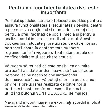
Pentru noi, confidențialitatea dvs. este
FĂ-ȚI CONT
LOGIN
importantă
CUM SE FACE
Portalul spatiulconstruit.ro folosește cookies pentru a
asigura funcționalitatea și securitatea site-ului, pentru
a personaliza conținutul și modul de interacțiune,
pentru a oferi facilități de social media și pentru a
analiza modul în care este utilizat site-ul. Aceste
Game de produse
Finisaje pereti
Plinte, profile, scafe, gratare
EȘTI AICI:
cookies sunt stocate și prelucrate, de către noi sau
partenerii noștri în conformitate cu toate
reglementările în vigoare și toate standardele de
confidențialitate și securitate actuale.
Vă rugăm să rețineți că este posibil ca anumite
prelucrări ale datelor dumneavoastră cu caracter
personal să nu necesite consimțământul
dumneavoastră, dar vă puteți exprima acordul cu
privire la prelucrarea realizată de către noi și
partenerii noștri conform descrierii de mai sus
utilizând butonul SUNT DE ACORD de mai jos.
Navigând în continuare, vă exprimați acordul implicit
asupra folosirii cookie-urilor.