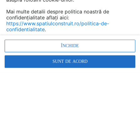
Mai multe detalii despre politica noastră de
confidențialitate aflați aici:
Profile decorative din
https://www.spatiulconstruit.ro/politica-de-
polistiren, poliuretan pentru
confidentialitate
.
pereti DECOSA
ÎNCHIDE
Marca:
PRODUS FURNIZAT DE:
SAARPOR ROMDECO
SUNT DE ACORD
Vezi profil furnizor
Cere ofertă
Contactează
Descriere
Imagini (9)
Documentaţii (4)
Baghete decorative