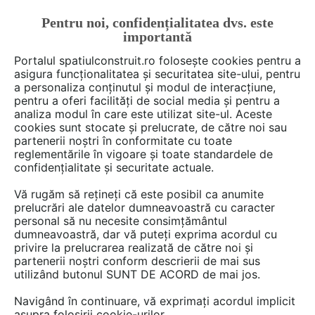
Pentru noi, confidențialitatea dvs. este
FĂ-ȚI CONT
LOGIN
importantă
CUM SE FACE
Portalul spatiulconstruit.ro folosește cookies pentru a
asigura funcționalitatea și securitatea site-ului, pentru
a personaliza conținutul și modul de interacțiune,
pentru a oferi facilități de social media și pentru a
analiza modul în care este utilizat site-ul. Aceste
Deschide filtre
cookies sunt stocate și prelucrate, de către noi sau
partenerii noștri în conformitate cu toate
reglementările în vigoare și toate standardele de
6 game
cu 14 produse în categoria
confidențialitate și securitate actuale.
Placari din lemn, hpl, fibrociment
Vă rugăm să rețineți că este posibil ca anumite
prelucrări ale datelor dumneavoastră cu caracter
personal să nu necesite consimțământul
dumneavoastră, dar vă puteți exprima acordul cu
privire la prelucrarea realizată de către noi și
partenerii noștri conform descrierii de mai sus
utilizând butonul SUNT DE ACORD de mai jos.
Navigând în continuare, vă exprimați acordul implicit
asupra folosirii cookie-urilor.