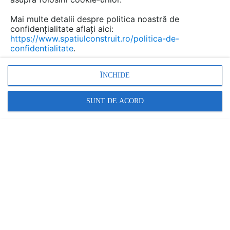
Mai multe detalii despre politica noastră de
confidențialitate aflați aici:
https://www.spatiulconstruit.ro/politica-de-
confidentialitate
.
ÎNCHIDE
SUNT DE ACORD
Placaje HPL pentru fatade si pereti interiori TRESPA
GIBB TECHNOLOGIES