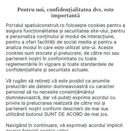
Pentru noi, confidențialitatea dvs. este
FĂ-ȚI CONT
LOGIN
importantă
CUM SE FACE
Portalul spatiulconstruit.ro folosește cookies pentru a
asigura funcționalitatea și securitatea site-ului, pentru
a personaliza conținutul și modul de interacțiune,
pentru a oferi facilități de social media și pentru a
analiza modul în care este utilizat site-ul. Aceste
Deschide filtre
cookies sunt stocate și prelucrate, de către noi sau
partenerii noștri în conformitate cu toate
reglementările în vigoare și toate standardele de
1 gamă
cu 1 produse de tipul
confidențialitate și securitate actuale.
Semifabricate din lemn lamelar
în
Vă rugăm să rețineți că este posibil ca anumite
categoria
Semifabricate din lemn si
prelucrări ale datelor dumneavoastră cu caracter
personal să nu necesite consimțământul
aglomerate
dumneavoastră, dar vă puteți exprima acordul cu
privire la prelucrarea realizată de către noi și
partenerii noștri conform descrierii de mai sus
utilizând butonul SUNT DE ACORD de mai jos.
Navigând în continuare, vă exprimați acordul implicit
asupra folosirii cookie-urilor.