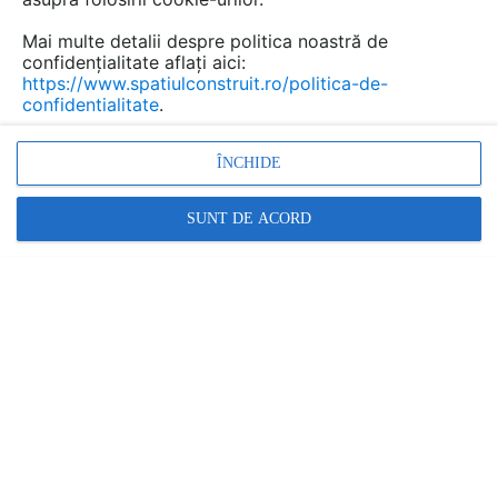
Mai multe detalii despre politica noastră de
confidențialitate aflați aici:
https://www.spatiulconstruit.ro/politica-de-
confidentialitate
.
ÎNCHIDE
SUNT DE ACORD
Grinzi din lemn lamelat incleiat pentru acoperisuri GLULAM
GLULAM
În această gamă:
1 produs