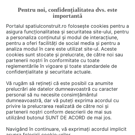
Pentru noi, confidențialitatea dvs. este
FĂ-ȚI CONT
LOGIN
importantă
CUM SE FACE
Portalul spatiulconstruit.ro folosește cookies pentru a
asigura funcționalitatea și securitatea site-ului, pentru
a personaliza conținutul și modul de interacțiune,
pentru a oferi facilități de social media și pentru a
analiza modul în care este utilizat site-ul. Aceste
Deschide filtre
cookies sunt stocate și prelucrate, de către noi sau
partenerii noștri în conformitate cu toate
reglementările în vigoare și toate standardele de
1 gamă
cu 23 produse în categoria
confidențialitate și securitate actuale.
Profile, tevi, bare, plase metalice
Vă rugăm să rețineți că este posibil ca anumite
prelucrări ale datelor dumneavoastră cu caracter
personal să nu necesite consimțământul
dumneavoastră, dar vă puteți exprima acordul cu
privire la prelucrarea realizată de către noi și
partenerii noștri conform descrierii de mai sus
utilizând butonul SUNT DE ACORD de mai jos.
Navigând în continuare, vă exprimați acordul implicit
asupra folosirii cookie-urilor.