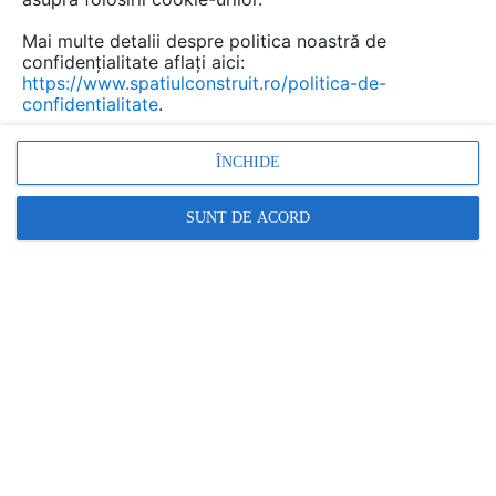
Mai multe detalii despre politica noastră de
confidențialitate aflați aici:
https://www.spatiulconstruit.ro/politica-de-
confidentialitate
.
ÎNCHIDE
SUNT DE ACORD
Profile metalice pentru gips carton SINIAT
SINIAT
În această gamă:
11 documentații
23 produse